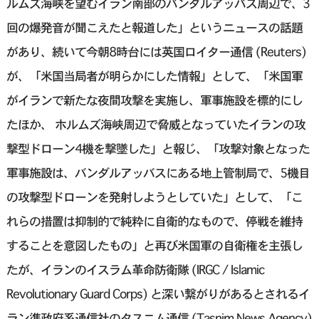
ルムズ海峡を望むイラン南部のバンダルアッバス周辺で、3
回の爆発音が聞こえたと報道した」というニュースの話題
があり、続いて今朝8時台には英国ロイター通信 (Reuters)
が、「米国当局者が明らかにした情報」として、「米国軍
がイランで新たな夜間攻撃を実施し、軍事施設を標的にし
たほか、 ホルムズ海峡周辺で脅威となっていたイランの攻
撃型ドローン4機を撃墜した」と報じ、「攻撃対象となった
軍事施設は、バンダルアッバスにある地上管制局で、5機目
の攻撃型ドローンを発射しようとしていた」として、「こ
れらの措置は抑制的で純粋に自衛的なもので、停戦を維持
することを意図したもの」と再び米国軍の自衛権を主張し
たが、イランのイスラム革命防衛隊 (IRGC / Islamic
Revolutionary Guard Corps) と深い繋がりがあるとされるイ
ラン準政府系通信社のタスニム通信 (Tasnim News Agency)