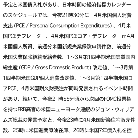
予定と米国債入札があり、日本時間の経済指標カレンダー
のスケジュールでは、今夜21時30分に 4月米国個人消費
支出 (PCE / Personal Consumption Expenditures) 、4月米
国PCEデフレーター、4月米国PCEコア・デフレーターｍ4月
米国個人所得、前週分米国新規失業保険申請件数、前週分
米国失業保険継続受給者数、1〜3月第1四半期米国実質国内
総生産 (GDP / Gross Domestic Product) 改定値、1〜3月第
1四半期米国GDP個人消費改定値、1〜3月第1四半期米国コ
アPCE、4月米国耐久財受注が同時発表されるイベント時間
があり、続いて、今夜21時55分頃から次回のFOMC投票権
を持つFRB高官の米国ニューヨーク連銀のジョン・ウィリア
ムズ総裁の発言予定と、今夜23時に4月米国新築住宅販売件
数、25時に米国週間原油在庫、26時に米国7年債入札を控