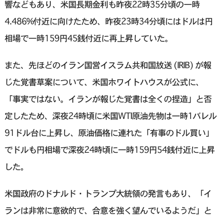
響などもあり、米国長期金利も昨夜22時35分頃の一時
4.486%付近に向けたため、昨夜23時34分頃にはドルは円
相場で一時159円45銭付近に再上昇していた。
また、先ほどのイラン国営イスラム共和国放送 (IRIB) が報
じた覚書草案について、米国ホワイトハウスが公式に、
「事実ではない。イランが報じた覚書は全くの捏造」と否
定したため、深夜24時頃に米国WTI原油先物は一時1バレル
91ドル台に上昇し、原油価格に連れた「有事のドル買い」
でドルも円相場で深夜24時頃に一時159円54銭付近に上昇
した。
米国政府のドナルド・トランプ大統領の発言もあり、「イ
ランは非常に意欲的で、合意を強く望んでいるようだ」と