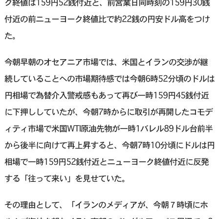
ク終値は159円52銭付近と、前営業日同時刻の159円30銭
付近の前ニューヨーク終値比で約22銭の円安ドル高をつけ
た。
今朝早朝のオセアニア市場では、米国とイランの交渉が継
続していることへの市場期待感では今朝6時52分頃のドルは
円相場で為替介入警戒感もあって再び一時159円45銭付近
に下押ししていたが、今朝7時からに取引が再開したコモデ
ィティ市場で米国WTI原油先物が一時1バレル89ドル台前半
から後半に向けて再上昇すると、今朝7時10分頃にドルは円
相場で一時159円52銭付近とニューヨーク終値付近に反発
する「往って来い」を見せていた。
その理由として、「イランのメディアが、今朝７時頃にホ