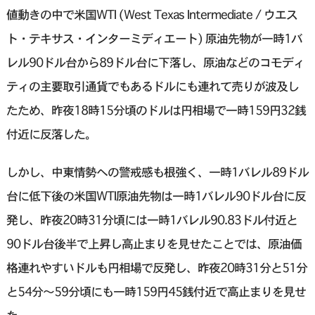
値動きの中で米国WTI (West Texas Intermediate / ウエス
ト・テキサス・インターミディエート) 原油先物が一時1バ
レル90ドル台から89ドル台に下落し、原油などのコモディ
ティの主要取引通貨でもあるドルにも連れて売りが波及し
たため、昨夜18時15分頃のドルは円相場で一時159円32銭
付近に反落した。
しかし、中東情勢への警戒感も根強く、一時1バレル89ドル
台に低下後の米国WTI原油先物は一時1バレル90ドル台に反
発し、昨夜20時31分頃には一時1バレル90.83ドル付近と
90ドル台後半で上昇し高止まりを見せたことでは、原油価
格連れやすいドルも円相場で反発し、昨夜20時31分と51分
と54分〜59分頃にも一時159円45銭付近で高止まりを見せ