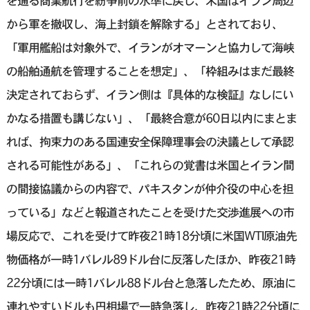
を通る商業航行を紛争前の水準に戻し、米国はイラン周⁠辺
から軍を撤収し、海上封鎖を解除する」とされており、
「軍用艦船は対象外で、イランがオマーンと協力して海峡
の船舶通航を管理することを想定」、「枠組みはまだ最終
決定されておらず、イラン側は『具体的な検‌証』⁠なしにい
かなる措置も講じない」、「最終合意が60日以内にまとま
れば、拘束力のある国連安全保障理事会の決議と⁠して承認
される可能性がある」、「これらの覚書は米国とイラン間
の間接協議からの内容で、⁠パキスタンが仲介役の中心を担
っている」などと報道されたことを受けた交渉進展への市
場反応で、これを受けて昨夜21時18分頃に米国WTI原油先
物価格が一時1バレル89ドル台に反落したほか、昨夜21時
22分頃には一時1バレル88ドル台と急落したため、原油に
連れやすいドルも円相場で一時急落し、昨夜21時22分頃に