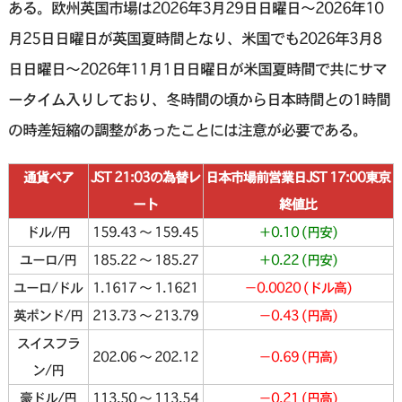
ある。欧州英国市場は2026年3月29日日曜日〜2026年10
月25日日曜日が英国夏時間となり、米国でも2026年3月8
日日曜日〜2026年11月1日日曜日が米国夏時間で共にサマ
ータイム入りしており、冬時間の頃から日本時間との1時間
の時差短縮の調整があったことには注意が必要である。
通貨ペア
JST 21:03の為替レ
日本市場前営業日JST 17:00東京
ート
終値比
ドル/円
159.43 〜 159.45
＋0.10 (円安)
ユーロ/円
185.22 〜 185.27
＋0.22 (円安)
ユーロ/ドル
1.1617 〜 1.1621
−0.0020 (ドル高)
英ポンド/円
213.73 〜 213.79
−0.43 (円高)
スイスフラ
202.06 〜 202.12
−0.69 (円高)
ン/円
豪ドル/円
113.50 〜 113.54
−0.21 (円高)