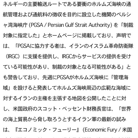
ネルギーの主要輸送ルートである要衝のホルムズ海峡の通
航管理および通航料の徴収を目的に設立した機関のペルシ
ャ湾海峡庁 (PGSA / Persian Gulf Strait Authority) を「制裁
対象に指定した」とホームページに掲載しており、声明で
は、「PGSAに協力する者は、イランのイスラム革命防衛隊
（IRGC）に支援を提供し、IRGCからサービスの提供を受け
ている可能性があり、制裁の対象となる可能性がある」と
も警告しており、先週にPGSAがホルムズ海峡に「管理海
域」を設ける⁠と発表してホルムズ海峡周辺の広範な海域に
対するイランの主権を主張する地図を公開したことに対
し、米国政府のスコット・ベッセント財務長官は、「世界
の海上貿易から脅し取ろうとするイラン軍の最新の試み
は、『エコノミック・フュー⁠リー』 (Economic Fury / 米国