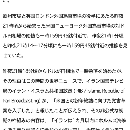
た。
欧州市場と英国ロンドン外国為替市場の後半にあたる昨夜
21時頃から始まった米国ニューヨーク外国為替市場の対ド
ル円相場の始値も一時159円45銭付近で、昨夜21時1分頃
と昨夜21時14〜17分頃にも一時159円45銭付近の推移を見
せていた。
昨夜21時18分頃からドルが円相場で一時急落を始めたが、
その理由はこの時間の世界ニュースで、イラン国営テレビ
局のイラン・イスラム共和国放送 (IRIB / Islamic Republic of
Iran Broadcasting) が、「米国との紛争終結に向けた覚書草‌
案を入手した」と報じたことが伝えられ、その非公式な初
期の枠組みの内容は、「イランは1カ月以内にホルムズ海峡