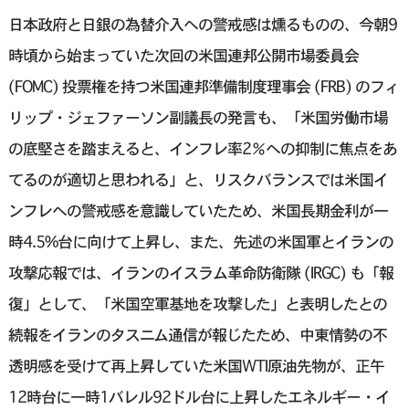
日本政府と日銀の為替介入への警戒感は燻るものの、今朝9
時頃から始まっていた次回の米国連邦公開市場委員会
(FOMC) 投票権を持つ米国連邦準備制度理事会 (FRB) のフィ
リップ・ジェファーソン副議長の発言も、「米国労働市場
の底堅さを踏まえると、インフレ率2％への抑制に焦点をあ
てるのが適切と思われる」と、リスクバランスでは米国イ
ンフレへの警戒感を意識していたため、米国長期金利が一
時4.5%台に向けて上昇し、また、先述の米国軍とイランの
攻撃応報では、イランのイスラム‌革命防衛隊 (IRGC) も「報
復」として、「米国空軍基地を攻撃し⁠た」と表明したとの
続報をイランのタ‌スニ⁠ム通信が報じたため、中東情勢の不
透明感を受けて再上昇していた米国WTI原油先物が、正午
12時台に一時1バレル92ドル台に上昇したエネルギー・イ