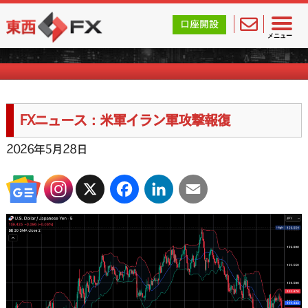
東西FX｜海外FX会社（ブローカー）の無料口座開設サポ
口座開設
FXニュース一覧
メニュー
FXニュース：米軍イラン軍攻撃報復
2026年5月28日
X
Facebook
LinkedIn
Email