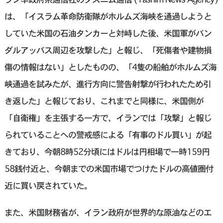
は、「イスラム革命防衛隊がホルムズ海峡を通過しようと
していた米国の石油タンカーと対峙した後、米国軍がバン
ダルアッバス周辺を攻撃した」と報じ、「死傷者や建物損
傷の情報はない」としたものの、「4隻の船舶がホルムズ海
峡通過を試みたが、進行方向に警告射撃‌が行⁠われたため引
き返した」と報じており、これまでと同様に、米国側が
「自衛権」を主張する一方で、イランでは「攻撃」と報じ
られていることへの警戒感による「有事のドル買い」が起
きており、今朝8時52分頃にはドルは円相場で一時159円
58銭付近と、今朝までの米国市場でつけたドルの高値圏付
近に買い戻されていた。
また、米国財務省が、イラン政府が世界的な原油などのエ