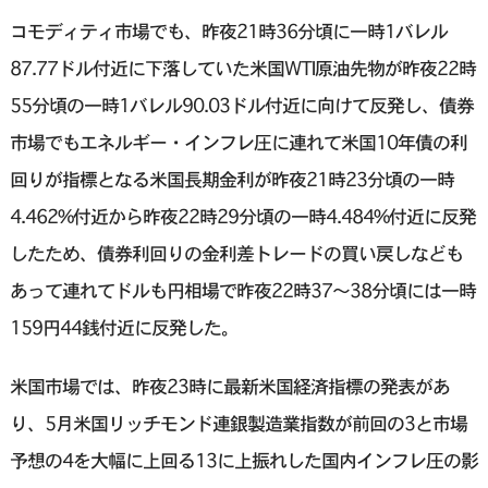
コモディティ市場でも、昨夜21時36分頃に一時1バレル
87.77ドル付近に下落していた米国WTI原油先物が昨夜22時
55分頃の一時1バレル90.03ドル付近に向けて反発し、債券
市場でもエネルギー・インフレ圧に連れて米国10年債の利
回りが指標となる米国長期金利が昨夜21時23分頃の一時
4.462%付近から昨夜22時29分頃の一時4.484%付近に反発
したため、債券利回りの金利差トレードの買い戻しなども
あって連れてドルも円相場で昨夜22時37〜38分頃には一時
159円44銭付近に反発した。
米国市場では、昨夜23時に最新米国経済指標の発表があ
り、5月米国リッチモンド連銀製造業指数が前回の3と市場
予想の4を大幅に上回る13に上振れした国内インフレ圧の影