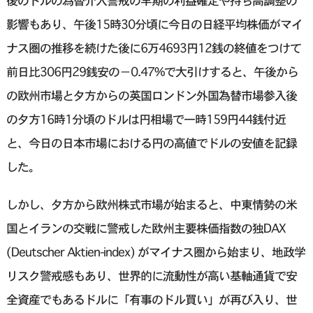
後のドルの為替介入警戒の早期の利益確定や持ち高調整の
影響もあり、午後15時30分頃に今日の日経平均株価がマイ
ナス圏の推移を続けた後に6万4693円12銭の終値をつけて
前日比306円29銭安の−0.47%で大引けすると、午後から
の欧州市場と夕方からの英国ロンドン外国為替市場参入後
の夕方16時1分頃のドルは円相場で一時159円44銭付近
と、今日の日本市場における円の高値でドルの安値を記録
した。
しかし、夕方から欧州株式市場が始まると、中東情勢の米
国とイランの交戦に警戒した欧州主要株価指数の独DAX
(Deutscher Aktien-index) がマイナス圏から始まり、地政学
リスク警戒感もあり、世界的に流動性が高い基軸通貨で安
全資産でもあるドルに「有事のドル買い」が再び入り、世