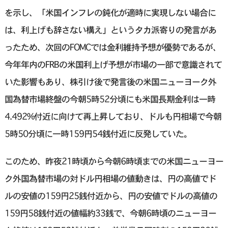
を示し、「米国インフレの鈍化が適時に実現し‌ない⁠場合に
は、利上げも辞さない構え」というタカ派寄りの発言があ
ったため、次回のFOMCでは金利維持予想が優勢であるが、
今年年内のFRBの米国利上げ予想が市場の一部で意識されて
いた影響もあり、株引け後で発言後の米国ニューヨーク外
国為替市場終盤の今朝5時52分頃にも米国長期金利は一時
4.492%付近に向けて再上昇しており、ドルも円相場で今朝
5時50分頃に一時159円54銭付近に反発していた。
このため、昨夜21時頃から今朝6時頃までの米国ニューヨー
ク外国為替市場の対ドル円相場の値動きは、円の高値でド
ルの安値の159円25銭付近から、円の安値でドルの高値の
159円58銭付近の値幅約33銭で、今朝6時頃のニューヨー