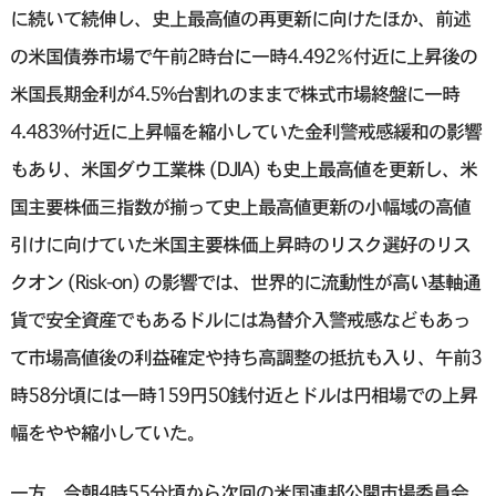
に続いて続伸し、史上最高値の再更新に向けたほか、前述
の米国債券市場で午前2時台に一時4.492％付近に上昇後の
米国長期金利が4.5%台割れのままで株式市場終盤に一時
4.483%付近に上昇幅を縮小していた金利警戒感緩和の影響
もあり、米国ダウ工業株 (DJIA) も史上最高値を更新し、米
国主要株価三指数が揃って史上最高値更新の小幅域の高値
引けに向けていた米国主要株価上昇時のリスク選好のリス
クオン (Risk-on) の影響では、世界的に流動性が高い基軸通
貨で安全資産でもあるドルには為替介入警戒感などもあっ
て市場高値後の利益確定や持ち高調整の抵抗も入り、午前3
時58分頃には一時159円50銭付近とドルは円相場での上昇
幅をやや縮小していた。
一方、今朝4時55分頃から次回の米国連邦公開市場委員会