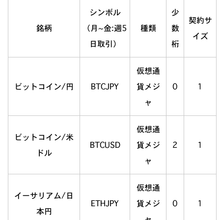
シンボル
少
契約サ
銘柄
（月~金:週5
種類
数
イズ
日取引）
桁
仮想通
ビットコイン/円
BTCJPY
貨メジ
0
1
ャ
仮想通
ビットコイン/米
BTCUSD
貨メジ
2
1
ドル
ャ
仮想通
イーサリアム/日
ETHJPY
貨メジ
0
1
本円
ャ