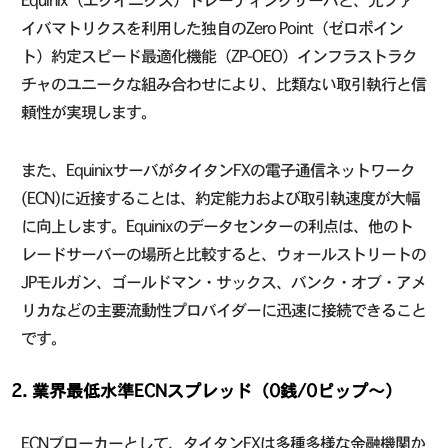
Equinix（エクイニクス）トレーディングサーバと、光ファ
イバマトリクスを利用した独自のZero Point（ゼロポイン
ト）約定スピード最適化機能（ZP-OEO）インフラストラク
チャのユニークな組み合わせにより、比類ない取引執行と信
頼性が実現します。
また、EquinixサーバがタイタンFXの電子通信ネットワーク
(ECN)に近接することは、約定能力および取引執速度が大幅
に向上します。Equinixのデータセンターの利点は、他のト
レードサーバーの場所と比較すると、ウォールストリートの
JPモルガン、ゴールドマン・サックス、バンク・オブ・アメ
リカなどの主要流動性プロバイダーに迅速に接続できること
です。
2. 業界最低水準ECNスプレッド（0銭/0ピップ〜）
ECNブローカーとして、タイタンFXは多種多様な金融機関か