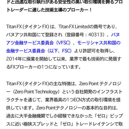
ドと迅速な取引執行がある安全性の高い取引環境を誇るプロ
トレーダーに適した技術主導のブローカー！
Titan FX (タイタン FX) は、Titan FX Limitedの商号であり、
バヌアツ共和国にて登録され（登録番号：40313）、
バヌ
アツ金融サービス委員会（VFSC）
、
モーリシャス共和国の
金融サービス委員会（以下、FSC）
より許認可を取得し、
2014年に操業を開始して以来、業界で最も技術的に発展す
るFXブローカーの1つになっています。
Titan FX (タイタン FX)の主な特徴は、Zero Point テクノロジ
ー（Zero Point Technology）という自社開発のインフラスト
ラクチャを通じて、業界最高の1つECN方式の取引環境を提
供しています。Zero Pointテクノロジーの基本的な目的は、
過去に大手金融機関でしか経験できなかった「ゼロ」ピップ
スに近い極狭スプレッドと「ゼロ」トレードレイテンシで取