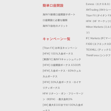
Exness（エクスネス
簡単口座開設
XMTrading (XM
海外FX新規口座開設サポート
Titan FX (タイタン FX
口座開設に必要な種類
HFM（HF マーケッツ
海外FX会社のメリット
Milton Markets 
ツ)
キャンペーン一覧
IFC Markets (IFC
FXDD (エフエックスD
[Titan FX] お年玉キャンペーン
TICKMILL (ティック
[HFM] 100％入金ボーナス
ThinkForex (シン
[東西FX] 海外FXキャッシュバック
[HFM] 口座開設ボーナス 6500円
[HFM] 入金ボーナス・60%ウェル
カムボーナス
[HFM] 30%入金ボーナス・ロイヤ
リティボーナス
HFM リターン・オン・フリーマージ
ン（ROFM）- 最大金利3%
[XM] 最大$500までの100%入金ボ
ーナス