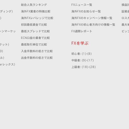
）
総合人気ランキング
FXニュース一覧
損益
トレーディング)
海外FX業者の特徴比較
海外FXのお知らせ一覧
証拠
)
海外FXレバレッジで比較
海外FXのキャンペーン情報一覧
ロス
）
初回最低資金で比較
海外FXの初心者方向けの情報一覧
最大
(ミルトンマーケッ
最低スプレッドで比較
FX週間レポート
ピッ
ECN口座の業者で比較
FXを学ぶ
マーケット)
最低取引単位で比較
D)
入金手数料の低さで比較
初心者: (1)-(8)
ミル)
出金手数料の低さで比較
中級者: (9)-(17)
クフォレックス)
上級者: (18)-(28)