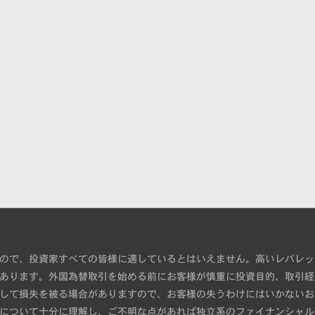
ので、投資家すべての皆様に適しているとはいえません。高いレバレッ
あります。外国為替取引を始める前にお客様が慎重に投資目的、取引経
して損失を被る場合がありますので、お客様の失うわけにはいかないお
について十分に理解し、ご不明な点があれば独立系のファイナンシャル