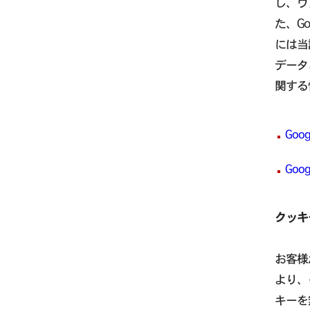
し、ウ
た、G
には当
データ
関する
Go
Go
クッキ
お客様
より、
キーを