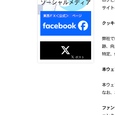
ソーシャルメディア
サイト
クッキ
弊社で
跡、向
特定、
本ウェ
本ウェ
なお、
ファン