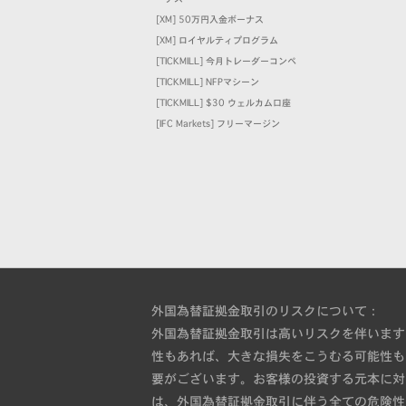
[XM] 50万円入金ボーナス
[XM] ロイヤルティプログラム
[TICKMILL] 今月トレーダーコンペ
[TICKMILL] NFPマシーン
[TICKMILL] $30 ウェルカム口座
[IFC Markets] フリーマージン
外国為替証拠金取引のリスクについて：
外国為替証拠金取引は高いリスクを伴います
性もあれば、大きな損失をこうむる可能性も
要がございます。お客様の投資する元本に対
は、外国為替証拠金取引に伴う全ての危険性