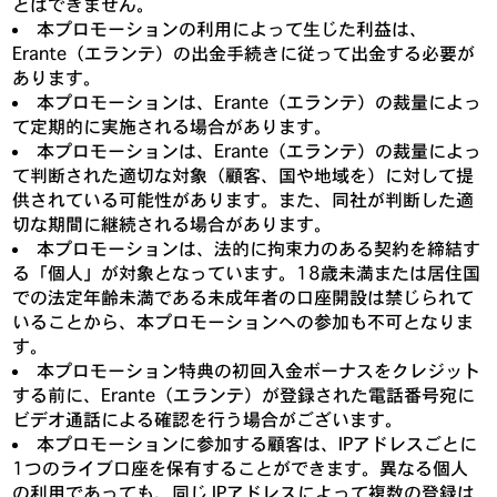
とはできません。
本プロモーションの利用によって生じた利益は、
Erante（エランテ）の出金手続きに従って出金する必要が
あります。
本プロモーションは、Erante（エランテ）の裁量によっ
て定期的に実施される場合があります。
本プロモーションは、Erante（エランテ）の裁量によっ
て判断された適切な対象（顧客、国や地域を）に対して提
供されている可能性があります。また、同社が判断した適
切な期間に継続される場合があります。
本プロモーションは、法的に拘束力のある契約を締結す
る「個人」が対象となっています。18歳未満または居住国
での法定年齢未満である未成年者の口座開設は禁じられて
いることから、本プロモーションへの参加も不可となりま
す。
本プロモーション特典の初回入金ボーナスをクレジット
する前に、Erante（エランテ）が登録された電話番号宛に
ビデオ通話による確認を行う場合がございます。
本プロモーションに参加する顧客は、IPアドレスごとに
1つのライブ口座を保有することができます。異なる個人
の利用であっても、同じ IPアドレスによって複数の登録は