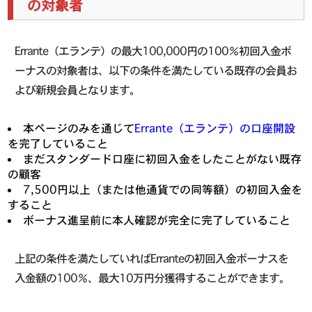
の対象者
Errante（エランテ）の最大100,000円の100％初回入金ボ
ーナスの対象者は、以下の条件を満たしている既存の会員お
よび新規会員となります。
本ページのみを通じて
Errante（エランテ）の口座開設
を完了していること
まだスタンダード口座に初回入金をしたことがない既存
の顧客
7,500円以上（または他通貨での同等額）の初回入金を
すること
ボーナス進呈前に本人確認が完全に完了していること
上記の条件を満たしていればErranteの初回入金ボーナスを
入金額の100％、最大10万円分獲得することができます。