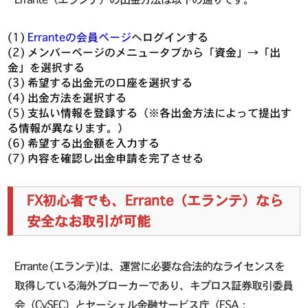
(1)
Erranteの会員ページ
へログインする
(2) メンバーページのメニュータブから「資金」→「出
金」を選択する
(3) 希望する出金元の口座を選択する
(4) 出金方法を選択する
(5) 支払い情報を登録する（※各出金方法によって提出す
る情報が異なります。）
(6) 希望する出金額を入力する
(7) 内容を確認し出金申請を完了させる
FX初心者でも、Errante（エランテ）なら
安全なお取引が可能
Errante (エランテ)は、運営に必要な合法的なライセンスを
取得している海外ブローカーであり、キプロス証券取引委員
会（CySEC）とセーシェル金融サービス庁（FSA：