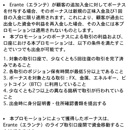
Erante（エランテ）が顧客の追加入金に対してボーナス
を付与する場合、そのボーナスは新規の正味入金及び1回
目の入金に限り適用されます。これにより、顧客が過去に
出金した資金や利益を再入金した場合、その入金には本プ
ロモーションは適用されないものとします。
本プロモーションのボーナスによる取引の利益および、
口座における本プロモーションは、以下の条件を満たすこ
とでいつでも出金が可能です。
1. 対象の取引口座で、少なくとも5回往復の取引を完了済
みであること
2. 各取引のポジション保有時間が最低5分以上であること
3. ボーナスを対象となる取引：FX、金属、エネルギー、ビ
ットコイン（BTC）に利用していること
4. 少なくとも2つ以上の異なる銘柄で取引が行われている
こと
5. 出金時に身分証明書・住所確認書類を提出する
本プロモーションによって獲得したボーナスは、
Erante（エランテ）のライブ取引口座間で資金移動するこ