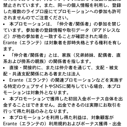
禁止されています。また、同一の個人情報を利用し、登録
した複数のライブ口座にてプロモーションへの参加も許可
されませんのでご注意ください。
本プロモーションは、「仲介者/関係者」の参加を禁じ
ています。参加者の登録情報や取引データ（IPアドレスな
ど）が他の参加者と一致することが確認された場合、
Erante（エランテ）は対象者を即時失格とする権利を有し
ます。
「仲介者/関係者」とは、家族（兄弟姉妹、配偶者、直
系および傍系の親族）の関係者を指します。
直接・間接的に、または仲介者を通じて、支配・被支
配・共通支配関係にある者または法人
Erante（エランテ）の関連プロモーションなどを実施す
る特定のウェブサイトやSNSに関与している場合、本プロ
モーションは対象外となります。
本プロモーションで獲得した初回入金ボーナス自体を出
金することはできません。出金できるのは実際にお取引を
行って得た利益のみとなります。
本プロモーションを利用し得た利益は、対象顧客が
Erante（エランテの）利用規約およびボーナス獲得・出金