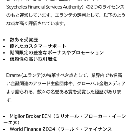
Seychelles Financial Services Authority）の2つのライセンス
のもと運営しています。エランテの評判として、以下のよう
な点が高く評価されています。
数ある受賞歴
優れたカスタマーサポート
期間限定の豊富なボーナスやプロモーション
信頼性の高い取引環境
Errante (エランテ)の特筆すべき点として、業界内でも名高
い金融関連のアワード主催団体や、グローバル金融メディア
より贈られる、数々の名誉ある賞を受賞した経歴がありま
す。
Migilor Broker ECN（ミリオール・ブローカー・イーシ
ーエヌ）
World Finance 2024（ワールド・ファイナンス