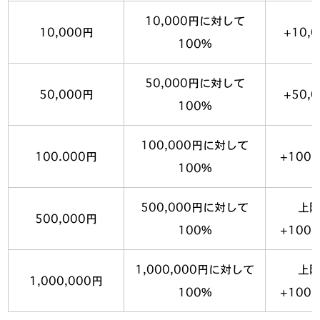
10,000円に対して
10,000円
+10,
100%
50,000円に対して
50,000円
+50,
100%
100,000円に対して
100.000円
+100,
100%
500,000円に対して
上
500,000円
100%
+100,
1,000,000円に対して
上
1,000,000円
100%
+100,