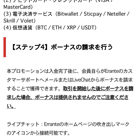
MasterCard）
(3) 電子決済サービス（Bitwallet / Sticpay / Neteller /
Skrill / Volet）
(4) 仮想通貨（BTC / ETH / XRP / USDT）
【ステップ4】ボーナスの請求を行う
本プロモーションは入金完了後に、会員自らがEranteのカス
タマーサポートへメールまたはLiveChatからボーナスを請求
することで獲得できます。
取引を開始した後にボーナスを請
求した場合、ボーナスは提供されませんのでご注意くださ
い。
ライブチャット：Erranteのホームページの吹き出しマーク
のアイコンから接続可能です。