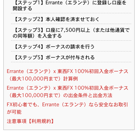
【ステップ1】Errante（エランテ）に登録し口座を
開設する
【ステップ2】本人確認を済ませておく
【ステップ3】口座に7,500円以上（または他通貨で
の同等額）を入金する
【ステップ4】ボーナスの請求を行う
【ステップ5】ボーナスが付与される
Errante（エランテ）x 東西FX 100%初回入金ボーナス
（最大100,000円まで）計算例
Errante（エランテ）x 東西FX 100%初回入金ボーナス
（最大100,000円まで）の出金条件と出金方法
FX初心者でも、Errante（エランテ）なら安全なお取引
が可能
注意事項【利用規約】