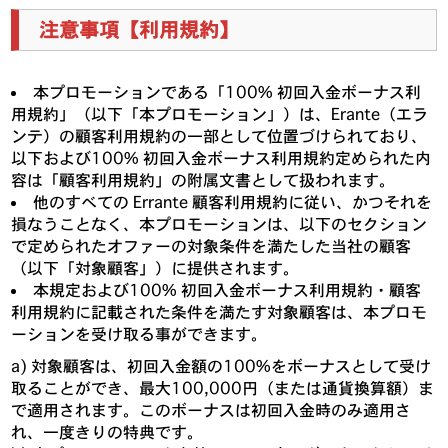
注意事項【利用規約】
本プロモーションである「100% 初回入金ボーナス利
用規約」（以下「本プロモーション」）は、Erante（エラ
ンテ）の顧客利用規約の一部として位置づけられており、
以下および100% 初回入金ボーナス利用規約定められた内
容は「顧客利用規約」の附属文書として扱われます。
他のすべての Errante 顧客利用規約に従い、かつそれを
損なうことなく、本プロモーションは、以下のセクション
で定められたオファーの対象条件を満たした当社の顧客
（以下「対象顧客」）に提供されます。
本規定および100% 初回入金ボーナス利用規約・顧客
利用規約に記載された条件を満たす対象顧客は、本プロモ
ーションを受け取る事ができます。
a) 対象顧客は、初回入金額の100%をボーナスとして受け
取ることができ、最大100,000円（または通貨換算額）ま
で適用されます。このボーナスは初回入金時のみ適用さ
れ、一度きりの特典です。