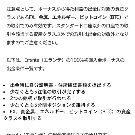
注意点として、ボーナスから得た利益の出金は対象の資産ク
ラスである
FX、金属、エネルギー、ビットコイン（BTC）
で
の取引でのみ有効です。スタンダード口座以外の口座での取
引や該当する資産クラス以外での取引は出金の対象外となり
ますのでご注意ください。
以下は、Errante（エランテ）の100%初回入金ボーナスの
出金条件一覧です。
出金時に身分証明書・住所確認書類を提出する
少なくとも5往復の取引が完了する
2つの銘柄で取引が行われる
少なくとも5分間ポジションを維持する
FX、貴金属、エネルギー、ビットコイン（BTC）の資産
クラスを取引する
Errante（エランテ）の出金方法は以下の通りです。