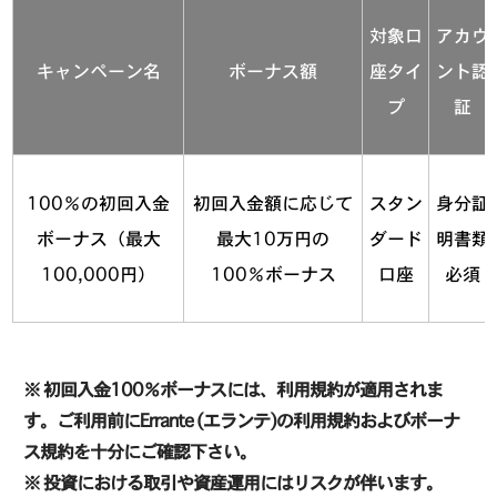
対象口
アカウ
キャンペーン名
ボーナス額
座タイ
ント認
プ
証
100％の初回入金
初回入金額に応じて
スタン
身分証
ボーナス（最大
最大10万円の
ダード
明書類
100,000円）
100％ボーナス
口座
必須
※ 初回入金100％ボーナスには、利用規約が適用されま
す。ご利用前にErrante (エランテ)の利用規約およびボーナ
ス規約を十分にご確認下さい。
※ 投資における取引や資産運用にはリスクが伴います。