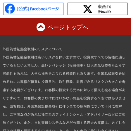
ページトップへ
外国為替証拠金取引のリスクについて：
外国為替証拠金取引は高いリスクを伴いますので、投資家すべての皆様に適し
ているとはいえません。高いレバレッジ（投資倍率）は大きな収益をもたらす
可能性もあれば、大きな損失をこうむる可能性もあります。外国為替取引を始
める前にお客様が慎重に投資目的、取引経験、許容できるリスクの大きさを考
慮する必要がございます。お客様の投資する元本に対して損失を被る場合があ
りますので、お客様の失うわけにはいかないお金を投資するべきではありませ
ん。お客様は、外国為替証拠金取引に伴う全ての危険性について十分に理解
し、ご不明な点があれば独立系のファイナンシャル・アドバイザーなどにご相
談ください。また、自動売買システムなどが公開する過去の実績は、必ずしも
将来の結果を保証するものではないということを十分ご承知おきください。