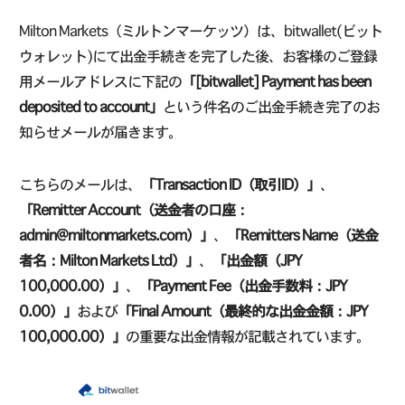
Milton Markets（ミルトンマーケッツ）は、bitwallet(ビット
ウォレット)にて出金手続きを完了した後、お客様のご登録
用メールアドレスに下記の
「[bitwallet] Payment has been
deposited to account」
という件名のご出金手続き完了のお
知らせメールが届きます。
こちらのメールは、
「Transaction ID（取引ID）」
、
「Remitter Account（送金者の口座：
admin@miltonmarkets.com）」
、
「Remitters Name（送金
者名：Milton Markets Ltd）」
、
「出金額（JPY
100,000.00）」
、
「Payment Fee（出金手数料：JPY
0.00）」
および
「Final Amount（最終的な出金金額：JPY
100,000.00）」
の重要な出金情報が記載されています。