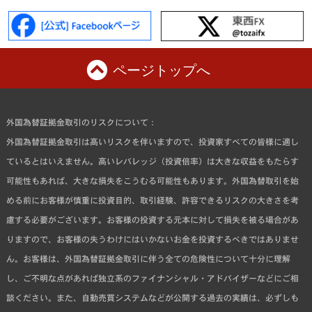
ページトップへ
外国為替証拠金取引のリスクについて：
外国為替証拠金取引は高いリスクを伴いますので、投資家すべての皆様に適し
ているとはいえません。高いレバレッジ（投資倍率）は大きな収益をもたらす
可能性もあれば、大きな損失をこうむる可能性もあります。外国為替取引を始
める前にお客様が慎重に投資目的、取引経験、許容できるリスクの大きさを考
慮する必要がございます。お客様の投資する元本に対して損失を被る場合があ
りますので、お客様の失うわけにはいかないお金を投資するべきではありませ
ん。お客様は、外国為替証拠金取引に伴う全ての危険性について十分に理解
し、ご不明な点があれば独立系のファイナンシャル・アドバイザーなどにご相
談ください。また、自動売買システムなどが公開する過去の実績は、必ずしも