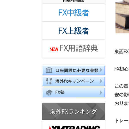
FX取引時間帯
FX中級者
FX上級者
FX用語辞典
NEW
東西F
FX初
口座開設に必要な書類
海外fxキャンペーン
この章
FX塾
安の影
おりま
海外FXランキング
トレー