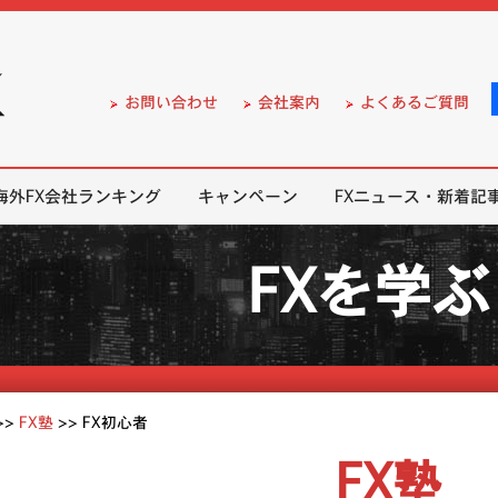
）の無料口座開設サポート
お問い合わせ
会社案内
よくあるご質問
海外FX会社ランキング
キャンペーン
FXニュース・新着記
FXを学ぶ
>>
FX塾
>>
FX初心者
FX塾