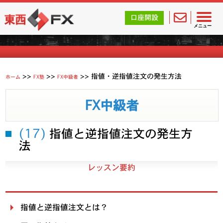
東西FX｜海外FX会社（ブローカー）の無料口座開設サポ
口座開設
FXを学ぶ
メニュー
>>
>>
>>
指値・逆指値注文の発生方法
ホーム
FX塾
FX中級者
FX中級者
(17)
指値と逆指値注文の発生方
法
レッスン要約
指値と逆指値注文とは？