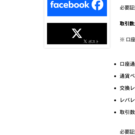
必要証
取引数量
※ 口
口座通貨
通貨ペア
交換レー
レバレッ
取引数量
必要証拠金