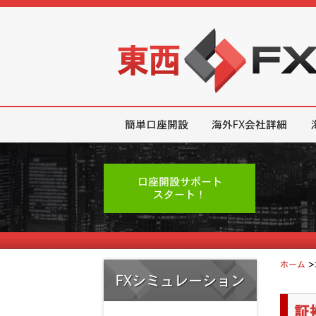
東西FX｜海外FX会社（ブローカー
簡単口座開設
海外FX会社詳細
口座開設サポート
スタート！
>
ホーム
FXシミュレーション
証