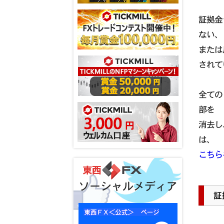
証拠金
ない、
または
されて
全ての
部を
消去し
は、
こちら
ソーシャルメディア
証