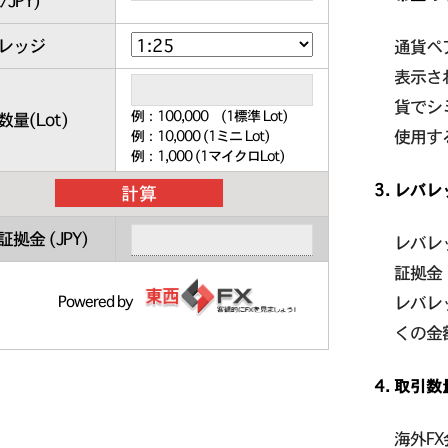
/JPY
)
レッジ
通貨ペ
表示さ
貨でシ
例：100,000 (1標準 Lot)
量(Lot)
使用す
例：10,000 (1ミニ Lot)
例：1,000 (1マイクロLot)
レバレ
証拠金 (
JPY
)
レバレ
証拠金
Powered by
レバレ
くの金
取引数
海外F