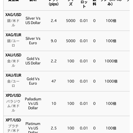
ロッ
（pips）
ズ
料
み）
ト
XAG/USD
Silver Vs
銀/米ド
2.4
5000
0.01
0
100倍
US Dollar
ル
XAG/EUR
Silver Vs
銀/ユー
9.0
5000
0.01
0
100倍
Euro
ロ
XAU/USD
Gold Vs
金/米ド
2.2
100
0.01
0
1000倍
US Dollar
ル
XAU/EUR
Gold Vs
金/ユー
47
100
0.01
0
1000倍
Euro
ロ
XPD/USD
Palladium
パラジウ
Vs US
10
100
0.01
0
100倍
ム/米ド
Dollar
ル
XPT/USD
Platinum
プラチ
Vs US
2.5
100
0.01
0
100倍
ナ/米ド
Dollar