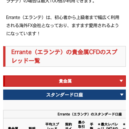
ラチナ）の場合は最大100倍が利用できます。
Errante（エランテ）は、初心者から上級者まで幅広く利用
される海外FX会社となっており、ますます愛用されるよう
になっています！
Errante（エランテ）の貴金属CFDのスプ
レッド一覧
貴金属
スタンダード口座
Errante（エランテ）のスタンダード口座
最小
平均スプ
契約
手
＊最大レバレ
＊
取引
貴金属
説明
レッド
サイ
数
ッジ（MT4の
ッジ