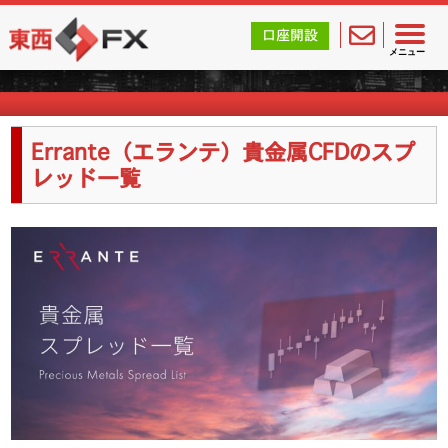
東西FX｜海外FX会社（ブローカー）の無料口座開設サポ
口座開設
海外FX業者詳細
メニュー
Errante（エランテ）貴金属CFDのスプ
レッド一覧