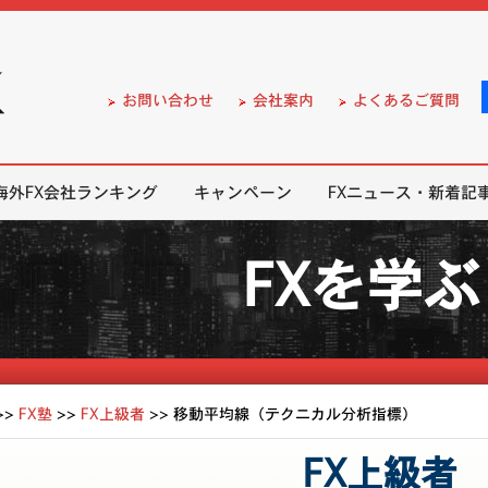
）の無料口座開設サポート
お問い合わせ
会社案内
よくあるご質問
海外FX会社ランキング
キャンペーン
FXニュース・新着記
FXを学ぶ
>>
FX塾
>>
FX上級者
>>
移動平均線（テクニカル分析指標）
FX上級者