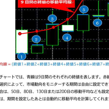
均線 =
(終値1+終値2+終値3+終値4+終値5+終値6+終値7+終値
チャートでは、青線は9日間のそれぞれの終値を表します。赤
選択によって、市場動向をモニターする期間は自由に設定でき
合は、50日、80日、130日または200日の移動平均なども設
は、期間を設定したあとは自動的に移動平均を計算してくれま