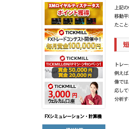
上記の
移動平
たこと
トレー
例えば
像では
応して
分析す
FXシミュレーション・計算機