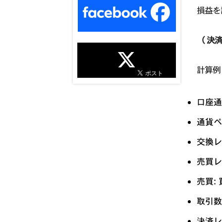
損益を
（ 決済
計算例
口座通貨
通貨ペア
交換レー
売買レー
売買: 
取引数量
決済レー