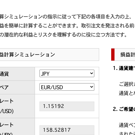
算シミュレーションの指示に従って下記の各項目を入力の上、
益を簡単に計算することができます。取引注文を発注される前
の潜在的な利益とリスクを理解するのに役に立つ方法です。
益計算シミュレーション
損益
通貨建
通貨
ご選択
ペア
通貨と
レート
ご希望
R/USD
)
レート
通貨ペ
された
/JPY
)