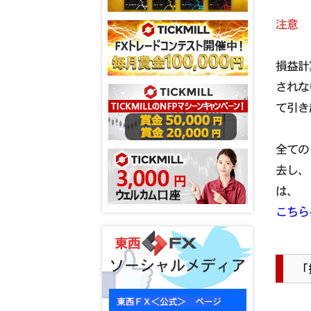
注意
損益計
されな
て引き
全ての
去し、
は、
こちら
ソーシャルメディア
「