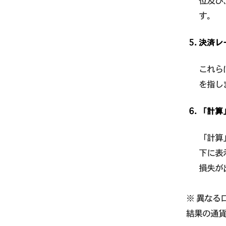
位及び
す。
決済レ
これら
を指し
「計算
「計算
下に表
損失が
※ 異なる
結果の通