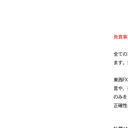
免責事
全ての
ます。
東西F
言や、
のみを
正確性