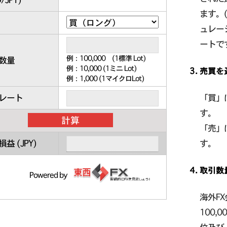
ます。
ュレー
ートで
例：100,000 (1標準 Lot)
数量
例：10,000 (1ミニ Lot)
売買を
例：1,000 (1マイクロLot)
レート
「買」
す。
「売」
損益 (
JPY
)
す。
取引数
Powered by
海外F
100,