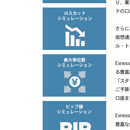
り、業
ドの口
さらに
仮想通
ル・ト
Exn
る豊富
「スタ
ご予算
口座ま
Exn
豊富な