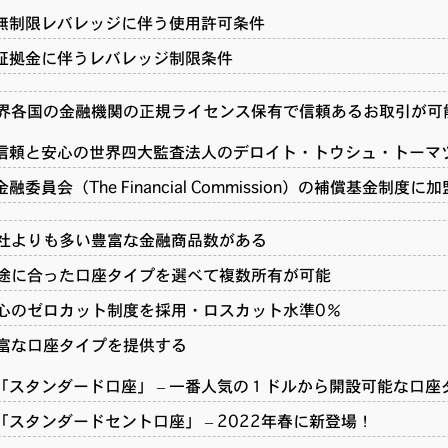
無制限レバレッジに伴う使用許可条件
証拠金に伴うレバレッジ制限条件
界各国の金融機関の正規ライセンス保有で信頼あるお取引が可
信頼と安心の世界四大監査法人のデロイト・トウシュ・トーマ
金融委員会（The Financial Commission）の補償基金制
社よりも多い豊富な金融商品数がある
途に合った口座タイプを選べて複数所有が可能
心のゼロカット制度を採用・ロスカット水準0％
富な口座タイプを提供する
「スタンダード口座」 – 一番人気の１ドルから開設可能な口座
「スタンダードセント口座」 – 2022年春に新登場！