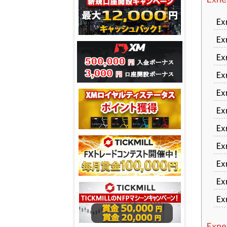
E
E
E
E
E
E
E
E
E
E
E
Ex