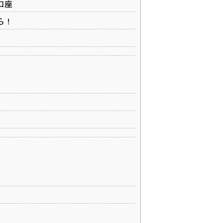
口座
ら！