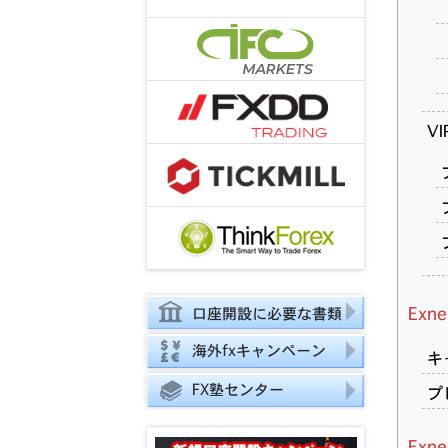
V
Ex
口座開設に必要な書類
海外fxキャンペーン
キ
FX塾センター
プ
Ex