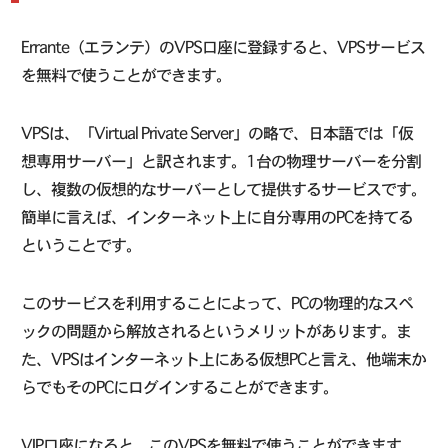
Errante（エランテ）のVPS口座に登録すると、VPSサービス
を無料で使うことができます。
VPSは、「Virtual Private Server」の略で、日本語では「仮
想専用サーバー」と訳されます。1台の物理サーバーを分割
し、複数の仮想的なサーバーとして提供するサービスです。
簡単に言えば、インターネット上に自分専用のPCを持てる
ということです。
このサービスを利用することによって、PCの物理的なスペ
ックの問題から解放されるというメリットがあります。ま
た、VPSはインターネット上にある仮想PCと言え、他端末か
らでもそのPCにログインすることができます。
VIP口座になると、このVPSを無料で使うことができます。