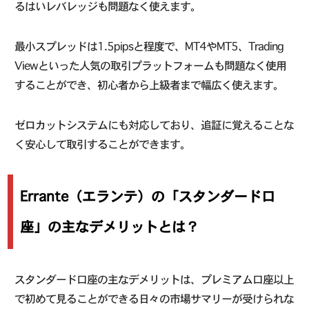
るはいレバレッジも問題なく使えます。
最小スプレッドは1.5pipsと程度で、MT4やMT5、Trading
Viewといった人気の取引プラットフォームも問題なく使用
することができ、初心者から上級者まで幅広く使えます。
ゼロカットシステムにも対応しており、追証に覚えることな
く安心して取引することができます。
Errante（エランテ）の「スタンダード口
座」の主なデメリットとは？
スタンダード口座の主なデメリットは、プレミアム口座以上
で初めて見ることができる日々の市場サマリーが受けられな