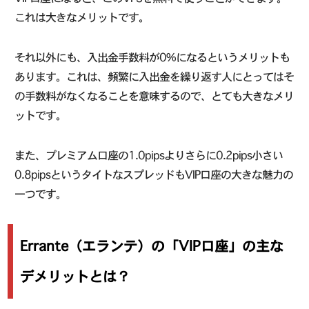
これは大きなメリットです。
それ以外にも、入出金手数料が0%になるというメリットも
あります。これは、頻繁に入出金を繰り返す人にとってはそ
の手数料がなくなることを意味するので、とても大きなメリ
ットです。
また、プレミアム口座の1.0pipsよりさらに0.2pips小さい
0.8pipsというタイトなスプレッドもVIP口座の大きな魅力の
一つです。
Errante（エランテ）の「VIP口座」の主な
デメリットとは？