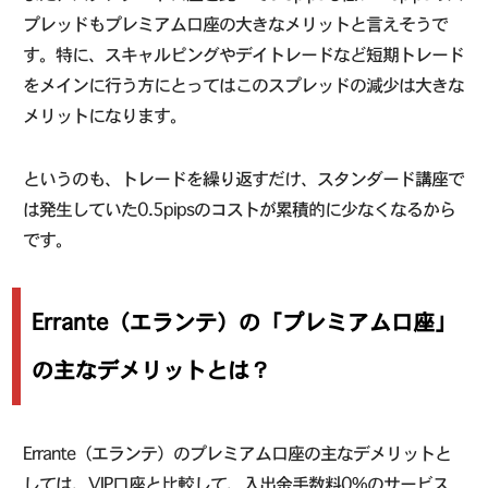
プレッドもプレミアム口座の大きなメリットと言えそうで
す。特に、スキャルピングやデイトレードなど短期トレード
をメインに行う方にとってはこのスプレッドの減少は大きな
メリットになります。
というのも、トレードを繰り返すだけ、スタンダード講座で
は発生していた0.5pipsのコストが累積的に少なくなるから
です。
Errante（エランテ）の「プレミアム口座」
の主なデメリットとは？
Errante（エランテ）のプレミアム口座の主なデメリットと
しては、VIP口座と比較して、入出金手数料0%のサービス