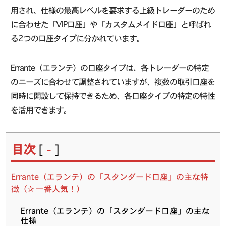
用され、仕様の最高レベルを要求する上級トレーダーのため
に合わせた「VIP口座」や「カスタムメイド口座」と呼ばれ
る2つの口座タイプに分かれています。
Errante（エランテ）の口座タイプは、各トレーダーの特定
のニーズに合わせて調整されていますが、複数の取引口座を
同時に開設して保持できるため、各口座タイプの特定の特性
を活用できます。
目次
[
]
-
Errante（エランテ）の「スタンダード口座」の主な特
徴（✰ 一番人気！）
Errante（エランテ）の「スタンダード口座」の主な
仕様