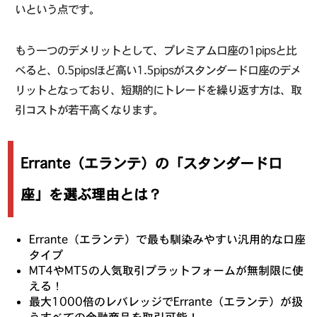
いという点です。
もう一つのデメリットとして、プレミアム口座の1pipsと比
べると、0.5pipsほど高い1.5pipsがスタンダード口座のデメ
リットとなっており、短期的にトレードを繰り返す方は、取
引コストが若干高くなります。
Errante（エランテ）の「スタンダード口
座」を選ぶ理由とは？
Errante（エランテ）で最も馴染みやすい汎用的な口座
タイプ
MT4やMT5の人気取引プラットフォームが無制限に使
える！
最大1000倍のレバレッジでErrante（エランテ）が扱
うすべての金融商品を取引可能！