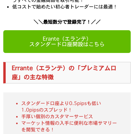
低コストで始めたい初心者トレーダーには最適！
＼＼最短数分で登録完了！／／
Erante（エランテ）
スタンダード口座開設はこちら
Errante（エランテ）の「プレミアム口
座」の主な特徴
スタンダード口座より0.5pipsも低い
1.0pipsのスプレッド！
手厚い個別のカスタマーサービス
マーケット情報の入手に便利な市場サマリー
を閲覧できる！