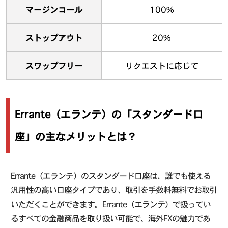
マージンコール
100%
ストップアウト
20%
スワップフリー
リクエストに応じて
Errante（エランテ）の「スタンダード口
座」の主なメリットとは？
Errante（エランテ）のスタンダード口座は、誰でも使える
汎用性の高い口座タイプであり、取引を手数料無料でお取引
いただくことができます。Errante（エランテ）で扱ってい
るすべての金融商品を取り扱い可能で、海外FXの魅力であ