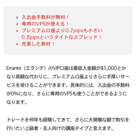
入出金手数料が無料！
専用のVPSが使える！
プレミアム口座より0.2pipsも小さい
0.8pipsというタイトなスプレッド！
充実した教材！
Errante（エランテ）のVIP口座は最低入金額が$5,000とか
なり高額な代わりに、プレミアム口座よりさらに手厚いサー
ビスを受けることができます。具体的には、入出金の手数料
が0%になり、さらに専用のVPSも使うことができるように
なります。
トレードを何年も経験してきて、さらに大規模な額で取引を
行いたい上級者・玄人向けの講座タイプと言えます。