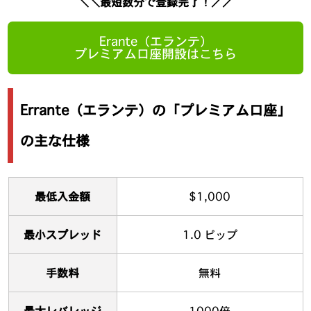
＼＼最短数分で登録完了！／／
Erante（エランテ）
プレミアム口座開設はこちら
Errante（エランテ）の「プレミアム口座」
の主な仕様
最低入金額
$1,000
最小スプレッド
1.0 ピップ
手数料
無料
最大レバレッジ
1000倍