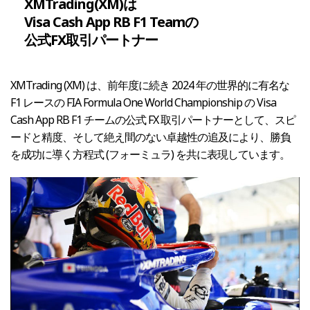
XMTrading
(XM)は
Visa Cash App RB F1 Teamの
公式FX取引パートナー
XMTrading (XM) は、前年度に続き 2024 年の世界的に有名な
F1 レースの FIA Formula One World Championship の Visa
Cash App RB F1 チームの公式 FX 取引パートナーとして、スピ
ードと精度、そして絶え間のない卓越性の追及により、勝負
を成功に導く方程式 (フォーミュラ) を共に表現しています。