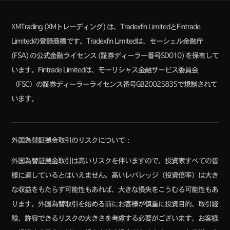
時間変更のお知らせ
XMTrading (XMトレーディング) は、Tradexfin LimitedとFintrade
【XMTrading】2022年夏時間の終了に
XM
2022/10/17
Limitedの登録商標です。Tradexfin Limitedは、セーシェル金融庁
伴う取引時間変更のお知らせ
(FSA) の公式金融ライセンス (証券ディーラー番号SD010) を保有して
います。Fintrade Limitedは、モーリシャス金融サービス委員会
【XMTrading】重要なお知らせ – 10月
XM
2022/09/29
（FSC）の証券ディーラーライセンス番号GB20025835で規制されて
の祝日
います。
【XMTrading】エリザベス二世女王の
XM
2022/09/19
国葬に伴う重要なお知らせ（2022年9月）
外国為替証拠金取引のリスクについて：
【XMTrading】祝日に伴う重要なお知
XM
2022/09/02
外国為替証拠金取引は高いリスクを伴いますので、投資家すべての皆
らせ（2022年9月）
様に適しているとはいえません。高いレバレッジ（投資倍率）は大き
な収益をもたらす可能性もあれば、大きな損失をこうむる可能性もあ
【XMTrading】祝日に伴う重要なお知
XM
2022/07/27
ります。外国為替取引を始める前にお客様が慎重に投資目的、取引経
らせ（2022年8月）
験、許容できるリスクの大きさを考慮する必要がございます。お客様