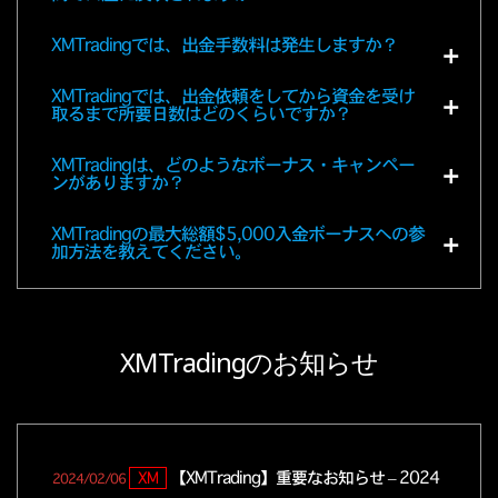
XMTradingでは、出金手数料は発生しますか？
【XMTrading】MT4・MT5取引プラッ
XM
2021/09/21
トフォーム更新のご案内 – 重要！
XMTradingでは、出金依頼をしてから資金を受け
取るまで所要日数はどのくらいですか？
【XMTrading】ドイツ株価指数の名称
XM
2021/09/21
XMTradingは、どのようなボーナス・キャンペー
変更
ンがありますか？
【XMTrading】重要なお知らせ：9月の
XM
2021/09/03
XMTradingの最大総額$5,000入金ボーナスへの参
加方法を教えてください。
取引時間変更
【XMTrading】重要なお知らせ – 7月の
XM
2021/07/01
取引時間変更
XMTradingのお知らせ
【XMTrading】重要なお知らせ – 4月の
XM
2021/03/31
祝日
【XMTrading】重要なお知らせ – 2024
XM
2024/02/06