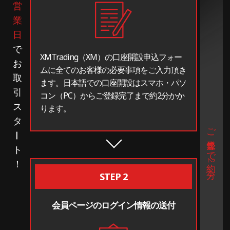
営
業
日
で
XMTrading（XM）の口座開設申込フォー
お
ムに全てのお客様の必要事項をご入力頂き
取
ます。日本語での口座開設はスマホ・パソ
引
コン（PC）からご登録完了まで約2分かか
ス
ります。
タ
ご登録まで約2分！
ー
ト
！
STEP 2
会員ページのログイン情報の送付