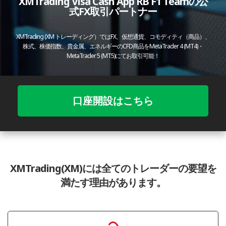
XMTrading Visa Cash App RB F1 Teamの
公
式FX取引パートナー
XMTrading (XM トレーディング）ではFX、仮想通貨、コモディティ（商品）、
株式、株価指数、貴金属、エネルギーのCFD商品をMetaTrader 4 (MT4)・
MetaTrader 5 (MT5)にてお取引可能！
口座開設はこちら
XMTrading(XM)には全てのトレーダーの要望を
満たす理由があります。