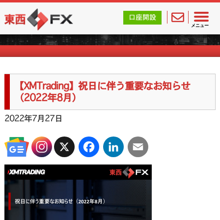
東西FX｜海外FX会社（ブローカー）の無料口座開設サポ
口座開設
海外FXのお知らせ
メニュー
【XMTrading】祝日に伴う重要なお知らせ
（2022年8月）
2022年7月27日
X
Facebook
LinkedIn
Email