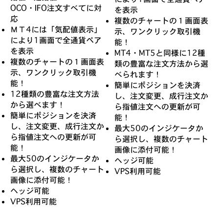
OCO・IFO注文すべてに対
を表示
応
複数のチャートの１画面表
ΜΤ4には「気配値表示」
示、ワンクリック取引機
により1画面で全通貨ペア
能！
を表示
MT4・MT5と同様に12種
複数のチャートの１画面表
類の豊富な注文方法から選
示、ワンクリック取引機
べられます！
能！
簡単にポジションを決済
12種類の豊富な注文方法
し、注文変更、成行注文か
から選べます！
ら指値注文への更新が可
簡単にポジションを決済
能！
し、注文変更、成行注文か
最大50のインジケータか
ら指値注文への更新が可
ら選択し、複数のチャート
能！
画像に添付可能！
最大50のインジケータか
ヘッジ可能
ら選択し、複数のチャート
VPS利用可能
画像に添付可能！
ヘッジ可能
VPS利用可能