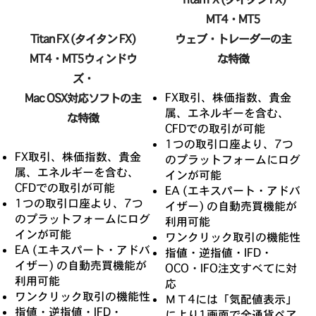
MT4・MT5
Titan FX (タイタン FX)
ウェブ・トレーダーの主
MT4・MT5ウィンドウ
な特徴
ズ・
FX取引、株価指数、貴金
Mac OSX対応ソフトの主
属、エネルギーを含む、
な特徴
CFDでの取引が可能
1つの取引口座より、7つ
FX取引、株価指数、貴金
のプラットフォームにログ
属、エネルギーを含む、
インが可能
CFDでの取引が可能
EA (エキスパート・アドバ
1つの取引口座より、7つ
イザー) の自動売買機能が
のプラットフォームにログ
利用可能
インが可能
ワンクリック取引の機能性
EA (エキスパート・アドバ
指値・逆指値・IFD・
イザー) の自動売買機能が
OCO・IFO注文すべてに対
利用可能
応
ワンクリック取引の機能性
ΜΤ4には「気配値表示」
指値・逆指値・IFD・
により1画面で全通貨ペア