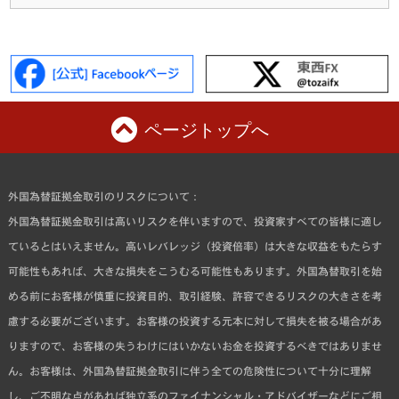
ページトップへ
外国為替証拠金取引のリスクについて：
外国為替証拠金取引は高いリスクを伴いますので、投資家すべての皆様に適し
ているとはいえません。高いレバレッジ（投資倍率）は大きな収益をもたらす
可能性もあれば、大きな損失をこうむる可能性もあります。外国為替取引を始
める前にお客様が慎重に投資目的、取引経験、許容できるリスクの大きさを考
慮する必要がございます。お客様の投資する元本に対して損失を被る場合があ
りますので、お客様の失うわけにはいかないお金を投資するべきではありませ
ん。お客様は、外国為替証拠金取引に伴う全ての危険性について十分に理解
し、ご不明な点があれば独立系のファイナンシャル・アドバイザーなどにご相