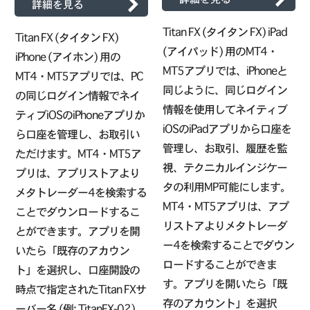
詳細を見る
Titan FX (タイタン FX) iPad
Titan FX (タイタン FX)
(アイパッド) 用のMT4・
iPhone (アイホン) 用の
MT5アプリでは、iPhoneと
MT4・MT5アプリでは、PC
同じように、同じログイン
の同じログイン情報でネイ
情報を使用してネイティブ
ティブiOSのiPhoneアプリか
iOSのiPadアプリから口座を
ら口座を管理し、お取引い
管理し、お取引、履歴を監
ただけます。MT4・MT5ア
視、テクニカルインジケー
プリは、アプリストアより
タの利用MP可能にします。
メタトレーダー4を検索する
MT4・MT5アプリは、アプ
ことでダウンロードするこ
リストアよりメタトレーダ
とができます。アプリを開
ー4を検索することでダウン
いたら「既存のアカウン
ロードすることができま
ト」を選択し、口座開設の
す。アプリを開いたら「既
時点で指定されたTitan FXサ
存のアカウント」を選択
ーバー名 (例: TitanFX-02)