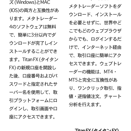
ズ (Windows)とMAC
メタトレーダーソフトをダ
(IOS)の両方と互換性があ
ウンロード、インストール
ります。メタトレーダー
を必要とせずに、世界中ど
4のソフトウェアは無料
こでもどのウェブブラウザ
で、簡単に3分以内でダ
からでも、ログインするだ
ウンロードが完了しイン
けで、インターネット経由
ストールすることができ
で、取引口座に簡単にアク
ます。Titan FX (タイタン
セスできます。ウェブトレ
FX) の新規口座を開設し
ーダーの機能は、MT4・
た後、口座番号およびパ
MT5と完全に互換性があ
スワードと指定されたサ
り、ワンクリック取引、指
ーバー名を使用して、取
値・逆指値注文、チャート
引プラットフォームにロ
分析を行えます。
グインし、取引画面や口
座にアクセスできます。
Titan FX (タイタン FX)