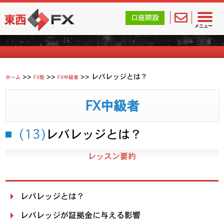
東西FX｜海外FX会社（ブローカー）の無料口座開設サポ
口座開設
FXを学ぶ
メニュー
>>
>>
>>
レバレッジとは？
ホーム
FX塾
FX中級者
FX中級者
(13)
レバレッジとは？
レッスン要約
レバレッジとは？
レバレッジが証拠金に与える影響