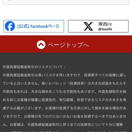
ページトップへ
外国為替証拠金取引のリスクについて：
外国為替証拠金取引は高いリスクを伴いますので、投資家すべての皆様に適し
ているとはいえません。高いレバレッジ（投資倍率）は大きな収益をもたらす
可能性もあれば、大きな損失をこうむる可能性もあります。外国為替取引を始
める前にお客様が慎重に投資目的、取引経験、許容できるリスクの大きさを考
慮する必要がございます。お客様の投資する元本に対して損失を被る場合があ
りますので、お客様の失うわけにはいかないお金を投資するべきではありませ
ん。お客様は、外国為替証拠金取引に伴う全ての危険性について十分に理解