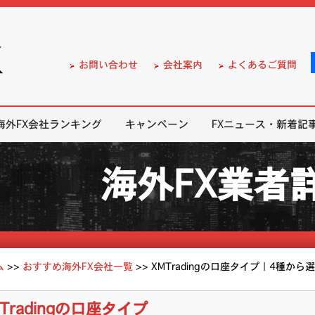
）の無料口座開設サポート
お問い合わせ
会社案内
よくあるご質問
海外FX会社ランキング
キャンペーン
FXニュース・新着記
海外FX業者
ム
>>
おすすめ海外FX会社一覧
>>
XMTradingの口座タイプ｜4種から
MTradingの口座タイプ