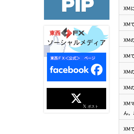
XM
XM
XM
ソーシャルメディア
XM
XM
XM
XM
ん。
XM