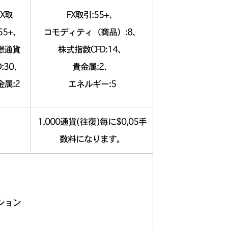
FX取
FX取引:55+、
55+、
コモディティ（商品）:8、
想通貨
株式指数CFD:14、
D:30、
貴金属:2、
金属:2
エネルギー:5
1,000通貨(往復)毎に$0,05手
数料になります。
ション