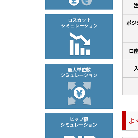
ポジ
口
よ