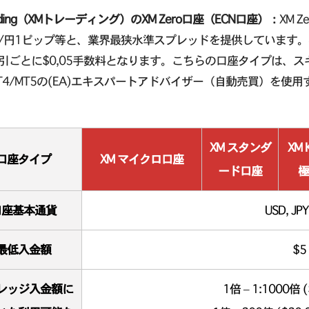
ading（XMトレーディング）のXM Zero口座（ECN口座）：
XM 
/円1ピップ等と、業界最狭水準スプレッドを提供しています。非
引ごとに$0,05手数料となります。こちらの口座タイプは、
T4/MT5の(EA)エキスパートアドバイザー（自動売買）を使
XM スタンダ
XM 
口座タイプ
XM マイクロ口座
ード口座
極
口座基本通貨
USD, JPY
最低入金額
$5
レッジ入金額に
1倍 – 1:1000倍 (