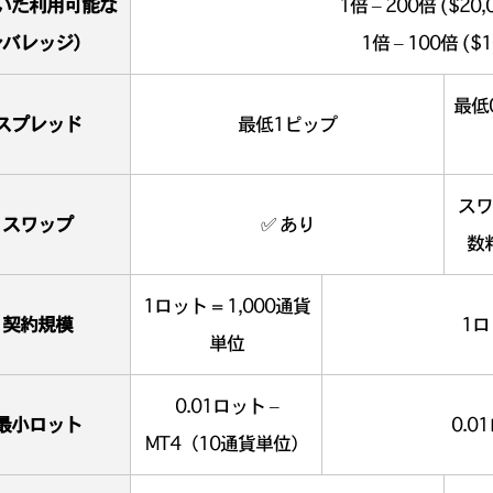
いた利用可能な
1倍 – 200倍 ($20,
レバレッジ）
1倍 – 100倍 ($
最低
スプレッド
最低1ピップ
スワ
スワップ
✅ あり
数
1ロット = 1,000通貨
契約規模
1ロ
単位
0.01ロット –
最小ロット
0.0
MT4（10通貨単位）