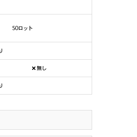
50ロット
り
❌ 無し
り