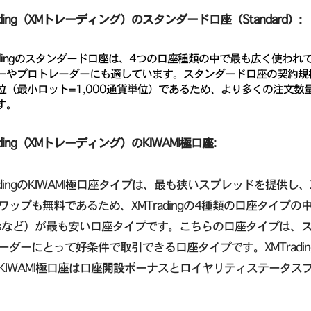
ading（XMトレーディング）のスタンダード口座（Standard）:
radingのスタンダード口座は、4つの口座種類の中で最も広く使わ
ーやプロトレーダーにも適しています。スタンダード口座の契約規模（
位（最小ロット=1,000通貨単位）であるため、より多くの注文
す。
ading（XMトレーディング）のKIWAMI極口座:
adingのKIWAMI極口座タイプは、最も狭いスプレッドを提供し、X
ワップも無料であるため、XMTradingの4種類の口座タイプ
pipsなど）が最も安い口座タイプです。こちらの口座タイプは
ーダーにとって好条件で取引できる口座タイプです。XMTrad
KIWAMI極口座は口座開設ボーナスとロイヤリティステータ