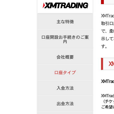
XMT
主な特徴
取引口
で、柔
口座開設お手続きのご案
示して
内
す。
会社概要
X
口座タイプ
XMTr
入金方法
XMT
（チケ
出金方法
ご希望