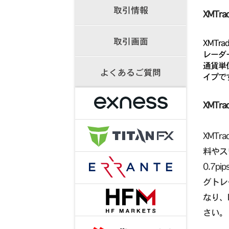
取引情報
XMTr
取引画面
XMT
レーダ
通貨単
よくあるご質問
イプで
XMTr
XMTr
料やス
0.7
グトレ
なり、
さい。