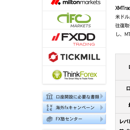
XMTr
米ドル
往復取
し、M
口座開設に必要な書類
海外fxキャンペーン
FX塾センター
レバ