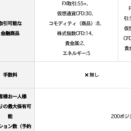
FX取引:55+、
仮想通貨CFD:30、
引:
取引可能な
コモディティ（商品）:8、
仮
金融商品
株式指数CFD:14、
CF
貴金属:2、
貴
エネルギー:5
手数料
❌ 無し
客様お一人様
りの最大保有可
能
200ポジ
ション数（予約