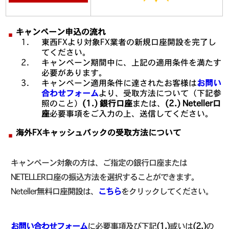
キャンペーン申込の流れ
東西FXより対象FX業者の新規口座開設を完了し
てください。
キャンペーン期間中に、上記の適用条件を満たす
必要があります。
キャンペーン適用条件に達されたお客様は
お問い
合わせフォーム
より、受取方法について（下記参
照のこと）
(1.) 銀行口座
または、
(2.) Neteller口
座
必要事項をご入力の上、送信してください。
海外FXキャッシュバックの受取方法について
キャンペーン対象の方は、ご指定の銀行口座または
NETELLER口座の振込方法を選択することができます。
Neteller無料口座開設は、
こちら
をクリックしてください。
お問い合わせフォーム
に必要事項及び下記
(1.)
或いは
(2.)
の