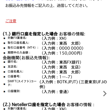
お振込み先情報をご記入の上、送信してください。
ご注意
(1.) 銀行口座を指定した場合
お客様の情報:
対象FX業者名:
（入力例：XM）
取引口座名義人:
（入力例：東西 太郎）
取引口座番号（MT4）:
（入力例：0000 0000）
期間中の入金額：
（入力例：150,000円）
金融機関(お振込先情報):
銀行名:
（入力例：東西FX銀行）
支店名:
（入力例：東西 支店）
口座名義人:
（入力例：東西 太郎）
口座番号:
（入力例：1—–7）
SWIFT(スイフト)コー
(入力例：BOTKJPJT) (三菱東京UFJの
ド:
例)
口座種別:
（入力例：普通）
(2.) Neteller口座を指定した場合
お客様の情報：
対象FX業者名:
（入力例：XM）