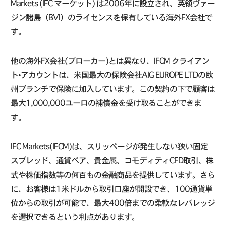
Markets (IFC マーケット) は2006年に設立され、英領ヴァー
ジン諸島（BVI）のライセンスを保有している海外FX会社で
す。
他の海外FX会社(ブローカー)とは異なり、IFCM クライアン
ト•アカウントは、米国最大の保険会社AIG EUROPE LTDの欧
州ブランチで保険に加入しています。この契約の下で顧客は
最大1,000,000ユーロの補償金を受け取ることができま
す。
IFC Markets(IFCM)は、スリッページが発生しない狭い固定
スプレッド、通貨ペア、貴金属、コモディティCFD取引、株
式や株価指数等の何百もの金融商品を提供しています。さら
に、お客様は1米ドルから取引口座が開設でき、100通貨単
位からの取引が可能で、最大400倍までの柔軟なレバレッジ
を選択できるという利点があります。