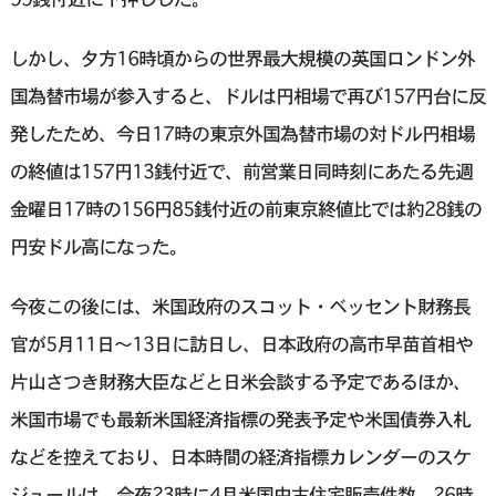
しかし、夕方16時頃からの世界最大規模の英国ロンドン外
国為替市場が参入すると、ドルは円相場で再び157円台に反
発したため、今日17時の東京外国為替市場の対ドル円相場
の終値は157円13銭付近で、前営業日同時刻にあたる先週
金曜日17時の156円85銭付近の前東京終値比では約28銭の
円安ドル高になった。
今夜この後には、米国政府のスコット・ベッセント財務長
官が5月11日～13日に訪日し、日本政府の高市早苗首相や
片山さつき財務大臣などと日米会談する予定であるほか、
米国市場でも最新米国経済指標の発表予定や米国債券入札
などを控えており、日本時間の経済指標カレンダーのスケ
ジュールは、今夜23時に4月米国中古住宅販売件数、26時