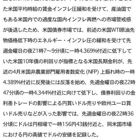
た米国平均時給の賃金インフレ圧緩和を受けて、産油国で
もある米国内での過度な国内インフレ再燃への市場警戒感
が後退したため、米国債券市場では、前述の米国WTI原油先
物価格低下時のエネルギー・インフレ圧の緩和を受けて先
週金曜日の夜21時7〜9分頃に一時4.369%付近に低下して
いた米国10年債の利回りが指標となる米国長期金利が、先
述の4月米国非農業部門雇用者数変化 (NFP) 上振れ時の一時
4.389%付近に反発後には反落を始め、先週金曜日の夜22時
47分頃の一時4.344%付近に向けて低下し、債券利回りの金
利差トレードの影響による円買いドル売りや欧州ユーロ買
いドル売りなどが入った影響では、先週金曜日の夜22時36
分頃にドルは円相場で一時156円43銭付近と、同米国市場
における円の高値でドルの安値を記録した。