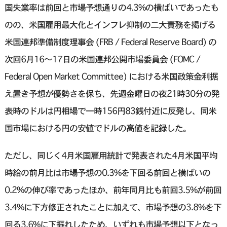
国失業率は前回と市場予想通りの4.3%の横ばいであったも
のの、米国雇用最大化とインフレ抑制の二大責務を掲げる
米国連邦準備制度理事会 (FRB / Federal Reserve Board) の
次回6月16〜17日の米国連邦公開市場委員会 (FOMC /
Federal Open Market Committee) における米国政策金利据
え置き予想が優勢さを保ち、先週金曜日の夜21時30分の発
表時のドルは円相場で一時156円83銭付近に反発し、同米
国市場における円の安値でドルの高値を記録した。
ただし、同じく4月米国雇用統計で発表された4月米国平均
時給の前月比は市場予想の0.3%を下回る前回と横ばいの
0.2%の伸び率であったほか、前年同月比も前回3.5%が前回
3.4%に下方修正されたことに加えて、市場予想の3.8%を下
回る3.6%に下振れしたため、いずれも市場予想以下となっ