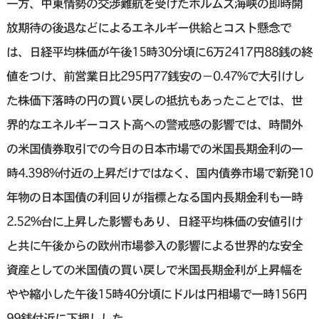
一方、中東情勢の交渉難航を受けたホルムズ海峡の即時開
放期待の後退などによるエネルギー供給とコスト懸念で
は、日経平均株価が午後15時30分頃に6万2417円88銭の終
値をつけ、前営業日比295円77銭安の－0.47%で大引けし
た株価下落時の円の買い戻しの抵抗もあったことでは、世
界的なエネルギーコスト高への警戒感の影響では、時間外
の米国債券取引での今日の日本市場での米国長期金利の一
時4.398%付近の上昇だけではなく、国内債券市場で新発10
年物の日本国債の利回りが指標となる国内長期金利も一時
2.52%台に上昇した影響もあり、日経平均株価の安値引け
と共に午後からの欧州市場参入の影響による世界的な安全
資産としての米国債の買い戻しで米国長期金利が上昇幅を
やや縮小した午後15時40分頃にドルは円相場で一時156円
99銭付近に下押しした。