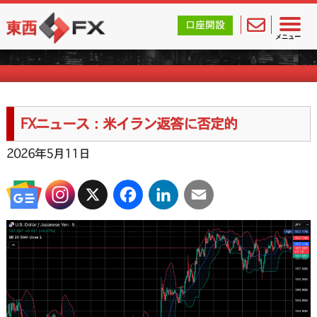
東西FX｜海外FX会社（ブローカー）の無料口座開設サポ
口座開設
FXニュース一覧
メニュー
FXニュース：米イラン返答に否定的
2026年5月11日
X
Facebook
LinkedIn
Email