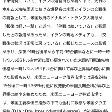
中東情勢について、イランの返答待ちが続く中で、先日の
ホルムズ海峡周辺における爆発音の米国とイランの交戦後
の続報として、米国政府のドナルド・トランプ大統領が、
「報復は軽い一撃」と述べ、「停戦は続いている」と強調
したとの報道があったが、イランの現地メディアも、「交
戦後の状況は正常に戻っている」と報じたニュースの影響
があり、深夜24時台後半から午前2時台前半などに一時一時
1バレル96ドル台付近に買い戻されていた米国WTI原油先物
価格が一時1バレル94ドル台に向けて再び上昇幅の縮小に向
けた影響もあり、米国ニューヨーク債券市場では深夜24時
45分頃に一時4.369%付近に反発後の米国長期金利が再び上
昇幅の縮小を始めたため、米国ニューヨーク株式市場で
は、米国主要株価三指数の中でも金利に敏感な米国ダウ工
業株 (DJIA / Dow Jones Industrial Average) が小幅高の終