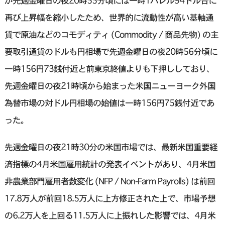
が先週金曜日の夜20時55分頃には一時1バレル94ドル台に
再び上昇幅を縮小したため、世界的に流動性が高い基軸通
貨で原油などのコモディティ (Commodity / 商品先物) の主
要取引通貨のドルも円相場で先週金曜日の夜20時56分頃に
一時156円73銭付近と前東京終値よりも下押ししており、
先週金曜日の夜21時頃から始まった米国ニューヨーク外国
為替市場の対ドル円相場の始値は一時156円75銭付近であ
った。
先週金曜日の夜21時30分の米国市場では、最新米国重要経
済指標の4月米国雇用統計の発表イベントがあり、4月米国
非農業部門雇用者数変化 (NFP / Non-Farm Payrolls) は前回
17.8万人が前回18.5万人に上方修正された上で、市場予想
の6.2万人を上回る11.5万人に上振れした影響では、4月米