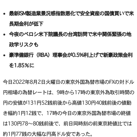
最新ISM製造業景況感指数悪化で安全資産の国債買いで米
長期金利が低下
今夜のペロシ米下院議長の台湾訪問で米中関係緊張の地
政学リスクも
豪準備銀行（RBA）理事会が0.5%利上げで新豪政策金利
を1.85％に
今日2022年8月2日火曜日の東京外国為替市場のFXの対ドル
円相場の為替レートは、9時から17時の東京外為取引時間の
円の安値が131円52銭前後から高値130円40銭前後の値動
き幅約1円12銭で、17時の今日の東京外国為替市場の終値
は130円78〜80銭前後で、前日同時刻の前東京終値比では
約1円77銭の大幅な円高ドル安であった。