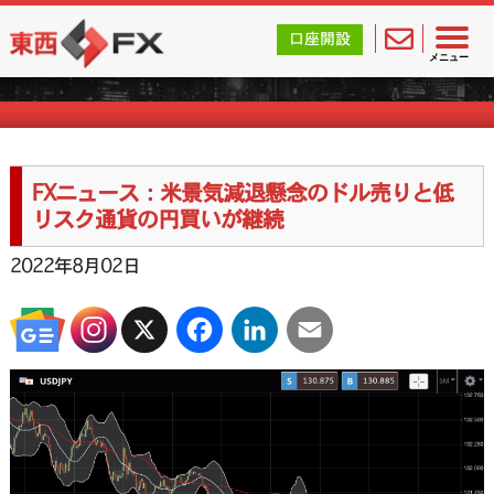
東西FX｜海外FX会社（ブローカー）の無料口座開設サポ
口座開設
FXニュース一覧
メニュー
FXニュース：米景気減退懸念のドル売りと低
リスク通貨の円買いが継続
2022年8月02日
X
Facebook
LinkedIn
Email