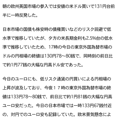
朝の欧州英国市場の参入では安値の米ドル買いで131円台前
半に一時反発した。
日本市場の国債も株安時の債権買いなどのリスク回避で低
水準で推移していたが、夕方の米長期金利も2.5%台の低水
準で推移していたため、17時の今日の東京外国為替市場の
ドルの円相場の終値は130円78～80銭で、同時刻の前日比
で約1円77銭の大幅な円高ドル安であった。
今日のユーロにも、低リスク通貨の円買いによる円相場の
上昇が波及しており、今夜１７時の東京外国為替市場の終
値は133円78～80銭で、前日比で約1円81銭の大幅な円高
ユーロ安だった。今日の日本市場では一時133円67銭付近
の、対円でのユーロ安も記録していた。欧米景気懸念によ