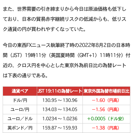
また、世界需要の引き締まりから今日は原油価格も低下し
ており、日本の貿易赤字継続リスクの低減からも、低リス
ク通貨の円が買われやすくなっていた。
今日の東西FXニュース執筆終了時の2022年8月2日の日本時
間（JST）19時11分（英国夏時間（GMT+1）11時11分）付
近の、クロス円を中心とした東京外為前日比の為替レート
は下表の通りである。
通貨ペア
JST 19:11の為替レート
東京外国為替市場前日比
ドル/円
130.95 〜 130.96
－1.60（円高）
ユーロ/円
134.03 〜 134.05
－1.56（円高）
ユーロ／ドル
1.0234 〜 1.0236
＋0.0005（ドル安）
英ポンド／円
159.87 〜 159.93
－1.38（円高）