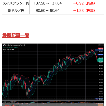
スイスフラン／円
137.58 〜 137.64
－0.92（円高）
豪ドル／円
90.60 〜 90.64
－1.88（円高）
最新記事一覧