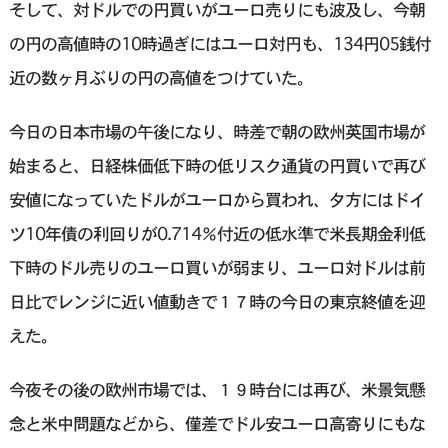
そして、対ドルでの円買いがユーロ売りにも波及し、今朝
の円の高値時の10時過ぎにはユーロ対円も、134円05銭付
近の数ヶ月ぶりの円の高値をつけていた。
今日の日本市場の午後になり、時差で朝の欧州英国市場が
始まると、日経株価低下時の低リスク通貨の円買いで再び
安値になっていたドルがユーロから買われ、夕方にはドイ
ツ10年債の利回りが0.714％付近の低水準で米長期金利低
下時のドル売りのユーロ買いが弱まり、ユーロ対ドルは前
日比でレンジに近い値動きで１７時の今日の東京終値を迎
えた。
今夜その後の欧州市場では、１９時台には再び、米景気懸
念と米中問題などから、僅差でドル安ユーロ高寄りにもな