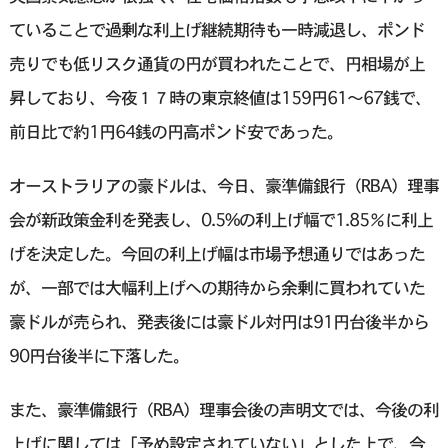
ていることで過剰な利上げ継続期待も一時減退し、ポンド
売りでも低リスク通貨の円が買われたことで、円相場が上
昇しており、今夜１７時の東京終値は159円61〜67銭で、
前日比で約1円64銭の円高ポンド安であった。
オーストラリアの豪ドルは、今日、豪準備銀行（RBA）理事
会が新政策金利を発表し、0.5%の利上げ幅で1.85％に利上
げを決定した。今回の利上げ幅は市場予想通りではあった
が、一部では大幅利上げへの期待から余剰に買われていた
豪ドルが売られ、発表後には豪ドル対円は91円台後半から
90円台後半に下落した。
また、豪準備銀行（RBA）理事会後の声明文では、今後の利
上げに関しては「予め設定されていない」とした上で、今