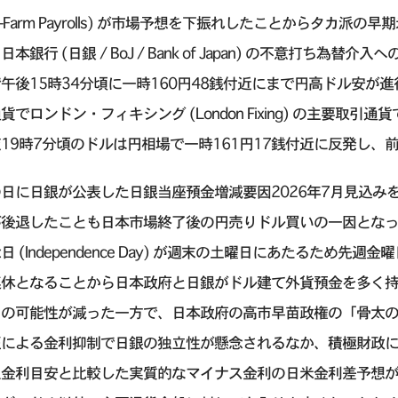
n-Farm Payrolls) が市場予想を下振れしたことからタカ
日本銀行 (日銀 / BoJ / Bank of Japan) の不意打
午後15時34分頃に一時160円48銭付近にまで円高ドル安が
貨でロンドン・フィキシング (London Fixing) の主要
19時7分頃のドルは円相場で一時161円17銭付近に反発し
日に日銀が公表した日銀当座預金増減要因2026年7月見込み
が後退したことも日本市場終了後の円売りドル買いの一因となっ
日 (Independence Day) が週末の土曜日にあたるため
連休となることから日本政府と日銀がドル建て外貨預金を多く
クの可能性が減った一方で、日本政府の高市早苗政権の「骨太
圧による金利抑制で日銀の独立性が懸念されるなか、積極財政
立金利目安と比較した実質的なマイナス金利の日米金利差予想