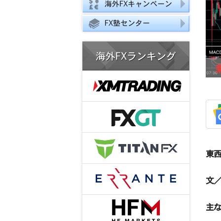
海外FXキャンペーン
FX塾センター
海外FXランキング
東西
文／
主