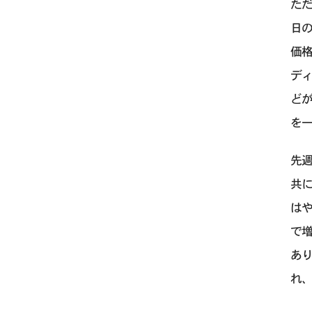
ただ
日の
価
デ
どが
を
先
共
は
で
あり
れ