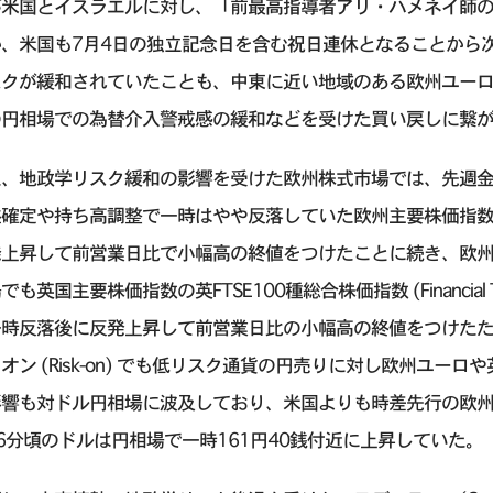
が米国とイスラエルに対し、「前最高指導者アリ・ハメネイ師
か、米国も7月4日の独立記念日を含む祝日連休となることから
スクが緩和されていたことも、中東に近い地域のある欧州ユー
の円相場での為替介入警戒感の緩和などを受けた買い戻しに繋
た、地政学リスク緩和の影響を受けた欧州株式市場では、先週
確定や持ち高調整で一時はやや反落していた欧州主要株価指数の独DAX (De
発上昇して前営業日比で小幅高の終値をつけたことに続き、欧
も英国主要株価指数の英FTSE100種総合株価指数 (Financial Times 
一時反落後に反発上昇して前営業日比の小幅高の終値をつけた
オン (Risk-on) でも低リスク通貨の円売りに対し欧州ユ
影響も対ドル円相場に波及しており、米国よりも時差先行の欧州
6分頃のドルは円相場で一時161円40銭付近に上昇していた。