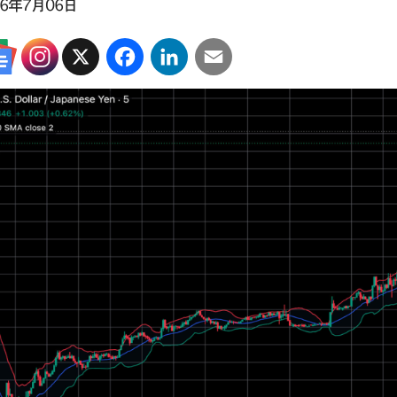
26年7月06日
X
Facebook
LinkedIn
Email