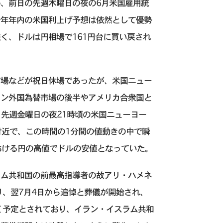
、前日の先週木曜日の夜の6月米国雇用統
今年年内の米国利上げ予想は依然として優勢
く、ドルは円相場で161円台に買い戻され
市場などが祝日休場であったが、米国ニュー
ドン外国為替市場の後半やアメリカ合衆国と
、先週金曜日の夜21時頃の米国ニューヨー
付近で、この時間の1分間の値動きの中で瞬
おける円の高値でドルの安値となっていた。
ラム共和国の前最高指導者の故アリ・ハメネ
り、翌7月4日から追悼と葬儀が開始され、
く予定とされており、イラン・イスラム共和