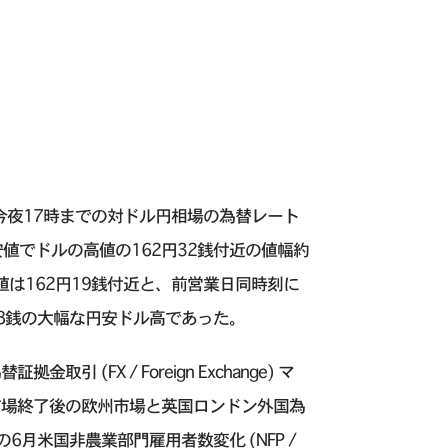
今夜17時までの対ドル円相場の為替レート
値でドルの高値の162円32銭付近の値幅約
は162円19銭付近と、前営業日同時刻に
38銭の大幅な円安ドル高であった。
FX / Foreign Exchange) マ
市場終了後の欧州市場と英国ロンドン外国為
月米国非農業部門雇用者数変化 (NFP /