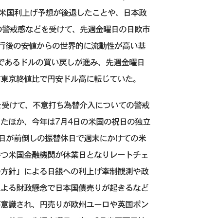
派の早期米国利上げ予想が後退したことや、日本政
ち為替介入への警戒感などを受けて、先週金曜日の日欧市
進行後の安値からの世界的に流動性が高い基
取引通貨であるドルの買い戻しが進み、先週金曜日
、前東京終値比で円安ドル高に転じていた。
を受けて、不意打ち為替介入についての警戒
たほか、今年は7月4日の米国の祝日の独立
先週金曜日が前倒しの振替休日で週末にかけての米
持つ米国金融機関が休業日となりレートチェ
の方針」による日銀への利上げ牽制観測や政
による財政懸念で日本国債売りが起きるなど
が意識され、円売りが欧州ユーロや英国ポン