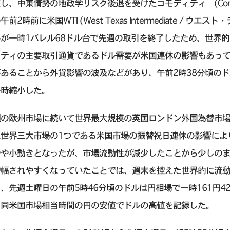
し、中東情勢の地政学リスク後退を受けたコモディティ (Commo
午前2時前に米国WTI (West Texas Intermediate /
格が一時1バレル68ドル台で先週の取引を終了したため、世界
ィティの主要取引通貨であるドル需要が米国連休の影響もあっ
あることから外貨影響の波及などがあり、午前2時38分頃のド
一時縮小した。
週の欧州市場に続いて世界最大規模の英国ロンドン外国為替市
に世界三大市場の1つである米国市場の振替祝日連休の影響によ
やや小動きとなったが、市場流動性が減少したことから少しの
増幅されやすくなっていたことでは、週末を控えた世界的に流
、先週土曜日の午前5時46分頃のドルは円相場で一時161円42
、同米国市場相当時間の円の安値でドルの高値を記録した。