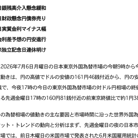
日銀残高介入懸念緩和
日財政懸念円債券売り
日実質金利マイナス幅
金利差予想の円安進行
米独立記念日連休明け
2026年7月6日月曜日の日本東京外国為替市場の今朝9時から
動きは、円の高値でドルの安値の161円46銭付近から、円の安
銭で、今夜17時の今日の東京外国為替市場の対ドル円相場の終値
る先週金曜日17時の160円81銭付近の前東京終値比で約1円
の為替相場の値動きの主な要因と市場時間に沿った世界外国為替証拠金取引 (
ケット・トレンドの動向と分析はまず、先週金曜日の夜の日本
場では、前日木曜日の米国市場で発表された6月米国雇用統計の6