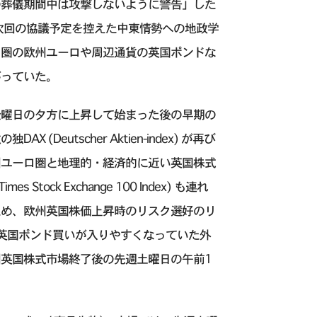
の葬儀期間中は攻撃しないように警告」した
次回の協議予定を控えた中東情勢への地政学
ロ圏の欧州ユーロや周辺通貨の英国ポンドな
がっていた。
金曜日の夕方に上昇して始まった後の早期の
utscher Aktien-index) が再び
州ユーロ圏と地理的・経済的に近い英国株式
Stock Exchange 100 Index) も連れ
ため、欧州英国株価上昇時のリスク選好のリ
ーロや英国ポンド買いが入りやすくなっていた外
英国株式市場終了後の先週土曜日の午前1