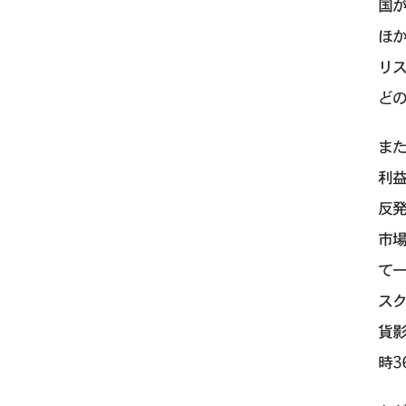
国
ほ
リ
ど
ま
利益
反
市場で
て
スク
貨
時3