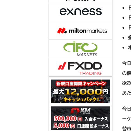
今日
の値
86
あた
今日
ー
替市