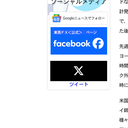
ソーシャルメディア
ド
計
Googleニュースでフォロー
で
た
先
ヨ
時間
ク外
ツイート
時に
米
イ
様