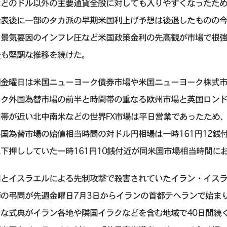
などのドル以外の主要通貨全般に対しても入りやすくなったため
発表後に一部のタカ派の早期米国利上げ予想は後退したものの
、景気要因のインフレ圧など米国政策金利の先高観が市場で根強
後も堅調な推移を続けた。
週金曜日は米国ニューヨーク債券市場や米国ニューヨーク株式
ーク外国為替市場の前半と時間帯の重なる欧州市場と英国ロン
帯が近い北中南米などの世界FX市場は平日営業であったため
国為替市場の始値相当時間の対ドル円相場は一時161円12銭
下押ししていた一時161円10銭付近が同米国市場相当時間に
国とイスラエルによる先制攻撃で殺害されていたイラン・イス
師の弔問が先週金曜日7月3日からイランの首都テヘランで始ま
々な式典がイラン各地や隣国イラクなどを含む地域で40日間続