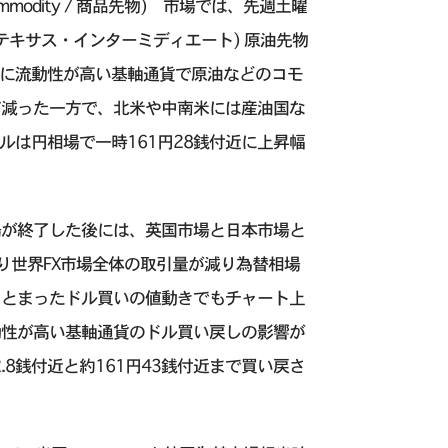
dity / 商品先物) 市場では、先週土曜
 ウエスト・テキサス・インターミディエート) 原油先物
的に流動性が高い基軸通貨で原油などのコモ
て減った一方で、北米や中南米には産油国な
ルは円相場で一時161円28銭付近に上昇幅
場が終了した後には、英国市場と日本市場と
り世界FX市場全体の取引量が減り為替相場
まとまったドル買いの値動きでもチャート上
動性が高い基軸通貨のドル買い戻しの影響が
.8銭付近と約161円43銭付近まで買い戻さ