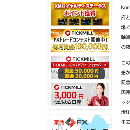
No
府と
場で
軸通
の夜
この
感
記念
国
ッ
治
中