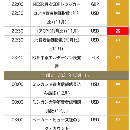
22:00
NIESR 月次GDPトラッカー
GBP
中
22:30
コア消費者物価指数 (前年
USD
中
比) (11月)
22:30
コアCPI (前月比) (11月)
USD
高
22:30
消費者物価指数 (前月比)
USD
中
(11月)
23:40
欧州中銀エルダーソン氏発
EUR
中
言
土曜日 – 2021年12月11日
00:00
ミシガン消費者信頼感見込
USD
中
み最終 (12月)
00:00
ミシガン大学消費者信頼感
USD
中
指数 (12月)
03:00
ベーカー・ヒューズ社のリ
USD
中
グ・カウント