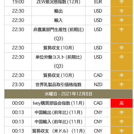
19:00
ZEW景況感指数 (12月)
EUR
中
22:30
輸出
USD
中
22:30
輸入
USD
中
22:30
非農業部門生産性 (前期比)
USD
中
(Q3)
22:30
貿易収支 (10月)
USD
中
22:30
単位労働コスト (前期比)
USD
中
(Q3)
22:30
貿易収支 (10月)
CAD
中
23:30
世界乳製品取引価格指数
NZD
中
水曜日 – 2021年12月8日
00:00
Ivey購買部協会指数 (11月)
CAD
高
00:13
中国輸出 (前年比) (11月)
CNY
中
00:13
中国輸入 (前年比) (11月)
CNY
中
00:13
貿易収支 （米ドル） (11月)
CNY
中