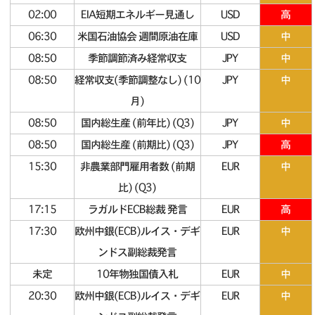
02:00
EIA短期エネルギー見通し
USD
高
06:30
米国石油協会 週間原油在庫
USD
中
08:50
季節調節済み経常収支
JPY
中
08:50
経常収支(季節調整なし) (10
JPY
中
月)
08:50
国内総生産 (前年比) (Q3)
JPY
中
08:50
国内総生産 (前期比) (Q3)
JPY
高
15:30
非農業部門雇用者数 (前期
EUR
中
比) (Q3)
17:15
ラガルドECB総裁 発言
EUR
高
17:30
欧州中銀(ECB)ルイス・デギ
EUR
中
ンドス副総裁発言
未定
10年物独国債入札
EUR
中
20:30
欧州中銀(ECB)ルイス・デギ
EUR
中