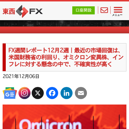
東西FX｜海外FX会社（ブローカー）の無料口座開設サポ
口座開設
FX週刊ニュース
メニュー
FX週間レポート12月2週｜最近の市場回復は、
米国財務省の利回り、オミクロン変異株、イン
フレに対する懸念の中で、不確実性が高く
2021年12月06日
X
Facebook
LinkedIn
Email