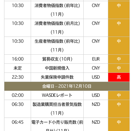
10:30
消費者物価指数 (前年比)
CNY
中
(11月)
10:30
消費者物価指数 (前月比)
CNY
中
(11月)
10:30
生産者物価指数 (前年比)
CNY
中
(11月)
16:00
貿易収支 (10月)
EUR
中
未定
中国新規借入
CNY
中
22:30
失業保険申請件数
USD
高
金曜日 – 2021年12月10日
02:00
WASDEレポート
USD
中
06:30
製造業購買担当者景気指数
NZD
中
(11月)
06:45
電子カード小売り販売数 (前
NZD
中
月比) (11月)