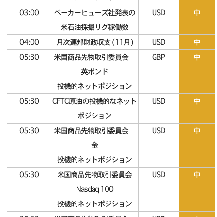
03:00
ベーカーヒューズ社発表の
USD
中
米石油採掘リグ稼働数
04:00
月次連邦財政収支 (11月)
USD
中
05:30
米国商品先物取引委員会
GBP
中
英ポンド
投機的ネットポジション
05:30
CFTC原油の投機的なネット
USD
中
ポジション
05:30
米国商品先物取引委員会
USD
中
金
投機的ネットポジション
05:30
米国商品先物取引委員会
USD
中
Nasdaq 100
投機的ネットポジション