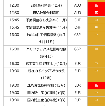
12:30
政策金利発表 (12月)
AUD
高
12:30
RBA政策金利声明
AUD
高
15:45
季節調整なし失業率 (11月)
CHF
中
15:45
季節調整済み失業率 (11月)
CHF
中
16:00
Halifax住宅価格指数 (前月
GBP
中
比) (11月)
16:00
ハリファックス社価格指数
GBP
中
(前年比)
16:00
鉱工業生産 (前月比) (10月)
EUR
中
19:00
現在のドイツZEWの状況
EUR
中
(12月)
19:00
ZEW景気期待指数 (12月)
EUR
高
19:00
国内総生産 (前期比) (Q3)
EUR
中
19:00
国内総生産 (前年比) (Q3)
EUR
中