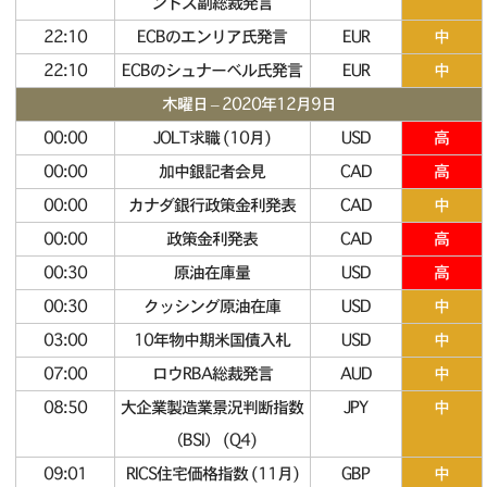
ンドス副総裁発言
22:10
ECBのエンリア氏発言
EUR
中
22:10
ECBのシュナーベル氏発言
EUR
中
木曜日 – 2020年12月9日
00:00
JOLT求職 (10月)
USD
高
00:00
加中銀記者会見
CAD
高
00:00
カナダ銀行政策金利発表
CAD
中
00:00
政策金利発表
CAD
高
00:30
原油在庫量
USD
高
00:30
クッシング原油在庫
USD
中
03:00
10年物中期米国債入札
USD
中
07:00
ロウRBA総裁発言
AUD
中
08:50
大企業製造業景況判断指数
JPY
中
（BSI） (Q4)
09:01
RICS住宅価格指数 (11月)
GBP
中