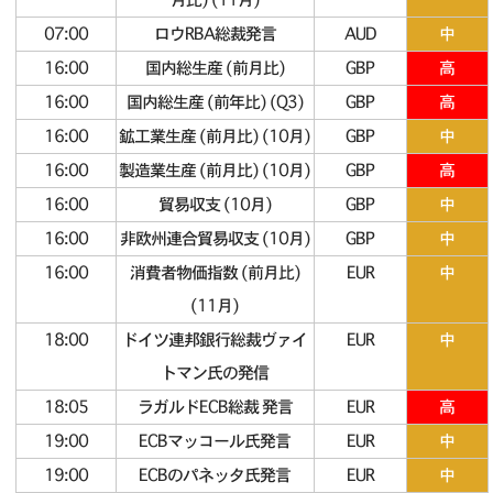
07:00
ロウRBA総裁発言
AUD
中
16:00
国内総生産 (前月比)
GBP
高
16:00
国内総生産 (前年比) (Q3)
GBP
高
16:00
鉱工業生産 (前月比) (10月)
GBP
中
16:00
製造業生産 (前月比) (10月)
GBP
高
16:00
貿易収支 (10月)
GBP
中
16:00
非欧州連合貿易収支 (10月)
GBP
中
16:00
消費者物価指数 (前月比)
EUR
中
(11月)
18:00
ドイツ連邦銀行総裁ヴァイ
EUR
中
トマン氏の発信
18:05
ラガルドECB総裁 発言
EUR
高
19:00
ECBマッコール氏発言
EUR
中
19:00
ECBのパネッタ氏発言
EUR
中