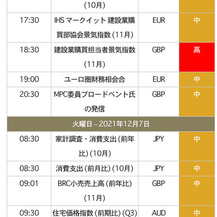
(10月)
17:30
IHS マークイット 建設業購
EUR
中
買部協会景気指数 (11月)
18:30
建設業購買担当者景気指数
GBP
高
(11月)
19:00
ユーロ圏財務相会合
EUR
中
20:30
MPC委員ブロードベント氏
GBP
中
の発信
火曜日 – 2021年12月7日
08:30
家計調査・消費支出 (前年
JPY
中
比) (10月)
08:30
消費支出 (前月比) (10月)
JPY
中
09:01
BRC小売売上高 (前年比)
GBP
中
(11月)
09:30
住宅価格指数 (前期比) (Q3)
AUD
中