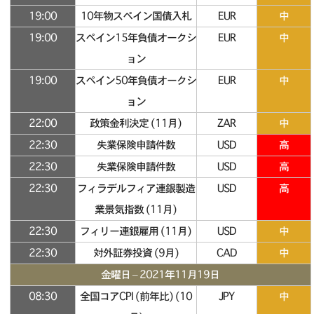
19:00
10年物スペイン国債入札
EUR
中
19:00
スペイン15年負債オークシ
EUR
中
ョン
19:00
スペイン50年負債オークシ
EUR
中
ョン
22:00
政策金利決定 (11月)
ZAR
中
22:30
失業保険申請件数
USD
高
22:30
失業保険申請件数
USD
高
22:30
フィラデルフィア連銀製造
USD
高
業景気指数 (11月)
22:30
フィリー連銀雇用 (11月)
USD
中
22:30
対外証券投資 (9月)
CAD
中
金曜日 – 2021年11月19日
08:30
全国コアCPI (前年比) (10
JPY
中