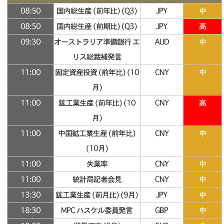
08:50
国内総生産 (前年比) (Q3)
JPY
中
08:50
国内総生産 (前期比) (Q3)
JPY
高
09:30
オーストラリア準備銀行 エ
AUD
中
リス総裁補発言
11:00
固定資産投資 (前年比) (10
CNY
中
月)
11:00
鉱工業生産 (前年比) (10
CNY
高
月)
11:00
中国鉱工業生産 (前年比)
CNY
中
(10月)
11:00
失業率
CNY
中
11:00
統計局記者会見
CNY
中
13:30
鉱工業生産 (前月比) (9月)
JPY
中
18:30
MPC ハスケル委員発言
GBP
中