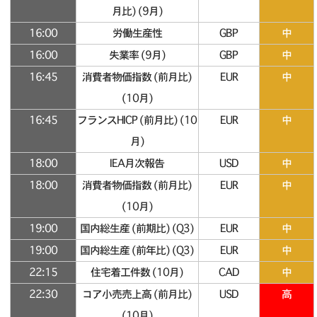
月比) (9月)
16:00
労働生産性
GBP
中
16:00
失業率 (9月)
GBP
中
16:45
消費者物価指数 (前月比)
EUR
中
(10月)
16:45
フランスHICP (前月比) (10
EUR
中
月)
18:00
IEA月次報告
USD
中
18:00
消費者物価指数 (前月比)
EUR
中
(10月)
19:00
国内総生産 (前期比) (Q3)
EUR
中
19:00
国内総生産 (前年比) (Q3)
EUR
中
22:15
住宅着工件数 (10月)
CAD
中
22:30
コア小売売上高 (前月比)
USD
高
(10月)