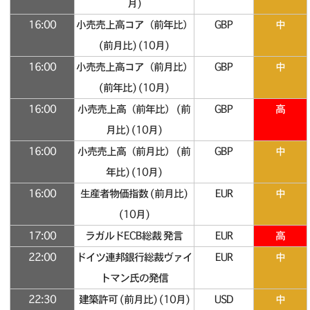
月)
16:00
小売売上高コア（前年比）
GBP
中
(前月比) (10月)
16:00
小売売上高コア（前月比）
GBP
中
(前年比) (10月)
16:00
小売売上高（前年比） (前
GBP
高
月比) (10月)
16:00
小売売上高（前月比） (前
GBP
中
年比) (10月)
16:00
生産者物価指数 (前月比)
EUR
中
(10月)
17:00
ラガルドECB総裁 発言
EUR
高
22:00
ドイツ連邦銀行総裁ヴァイ
EUR
中
トマン氏の発信
22:30
建築許可 (前月比) (10月)
USD
中