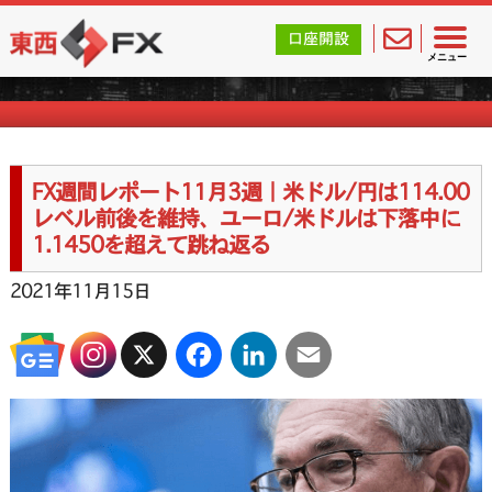
東西FX｜海外FX会社（ブローカー）の無料口座開設サポ
口座開設
FX週刊ニュース
メニュー
FX週間レポート11月3週｜米ドル/円は114.00
レベル前後を維持、ユーロ/米ドルは下落中に
1.1450を超えて跳ね返る
2021年11月15日
X
Facebook
LinkedIn
Email