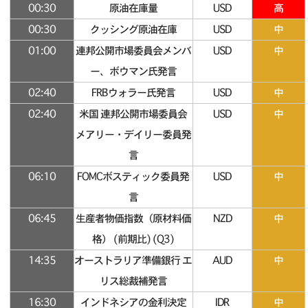
00:30
原油在庫量
USD
高
00:30
クッシング原油在庫
USD
中
01:00
連邦公開市場委員会メンバ
USD
中
ー、ボウマン氏発言
02:40
FRBウォラー氏発言
USD
中
02:40
米国 連邦公開市場委員会
USD
中
メアリー・デイリー委員発
言
06:10
FOMCボスティック委員発
USD
中
言
06:45
生産者物価指数（原材料価
NZD
中
格） (前期比) (Q3)
14:35
オーストラリア準備銀行 エ
AUD
中
リス総裁補発言
16:30
インドネシアの金利決定
IDR
中