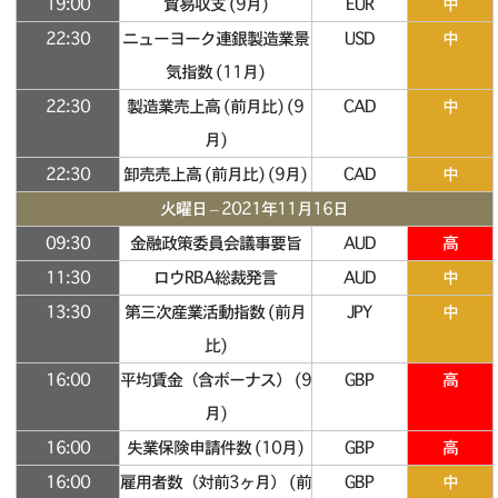
19:00
貿易収支 (9月)
EUR
中
22:30
ニューヨーク連銀製造業景
USD
中
気指数 (11月)
22:30
製造業売上高 (前月比) (9
CAD
中
月)
22:30
卸売売上高 (前月比) (9月)
CAD
中
火曜日 – 2021年11月16日
09:30
金融政策委員会議事要旨
AUD
高
11:30
ロウRBA総裁発言
AUD
中
13:30
第三次産業活動指数 (前月
JPY
中
比)
16:00
平均賃金（含ボーナス） (9
GBP
高
月)
16:00
失業保険申請件数 (10月)
GBP
高
16:00
雇用者数（対前3ヶ月） (前
GBP
中