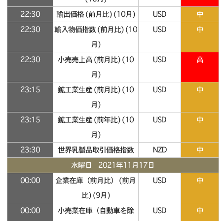
22:30
輸出価格 (前月比) (10月)
USD
中
22:30
輸入物価指数 (前月比) (10
USD
中
月)
22:30
小売売上高 (前月比) (10
USD
高
月)
23:15
鉱工業生産 (前月比) (10
USD
中
月)
23:15
鉱工業生産 (前年比) (10
USD
中
月)
23:30
世界乳製品取引価格指数
NZD
中
水曜日 – 2021年11月17日
00:00
企業在庫（前月比） (前月
USD
中
比) (9月)
00:00
小売業在庫（自動車を除
USD
中