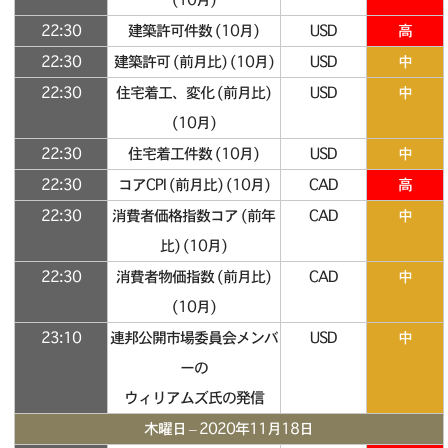
22:30
建築許可件数 (10月)
USD
高
22:30
建築許可 (前月比) (10月)
USD
中
22:30
住宅着工、変化 (前月比)
USD
中
(10月)
22:30
住宅着工件数 (10月)
USD
中
22:30
コアCPI (前月比) (10月)
CAD
高
22:30
消費者価格指数コア (前年
CAD
中
比) (10月)
22:30
消費者物価指数 (前月比)
CAD
中
(10月)
23:10
連邦公開市場委員会メンバ
USD
中
ーの
ウィリアムズ氏の発信
木曜日 – 2020年11月18日