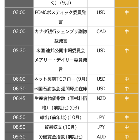
く） (9月)
02:00
FOMCボスティック委員発
USD
中
言
02:00
カナダ銀行シェンブリ副総
CAD
中
裁発言
05:30
米国 連邦公開市場委員会
USD
中
メアリー・デイリー委員発
言
06:00
ネット長期TICフロー (9月)
USD
中
06:30
米国石油協会 週間原油在庫
USD
中
06:45
生産者物価指数（原材料価
NZD
中
格） (前期比) (Q3)
08:50
輸出 (前年比) (10月)
JPY
中
08:50
貿易収支 (10月)
JPY
中
09:30
労働賃金指数 (前期比)
AUD
中