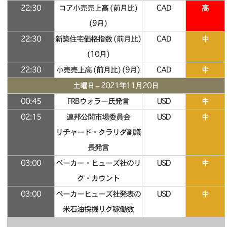
22:30
コア小売売上高 (前月比)
CAD
高
(9月)
22:30
新築住宅価格指数 (前月比)
CAD
中
(10月)
22:30
小売売上高 (前月比) (9月)
CAD
中
土曜日 – 2021年11月20日
00:45
FRBウォラー氏発言
USD
中
02:15
連邦公開市場委員会
USD
中
リチャード・クラリダ副議
長発言
03:00
ベーカー・ヒューズ社のリ
USD
中
グ・カウント
03:00
ベーカーヒューズ社発表の
USD
中
米石油採掘リグ稼働数