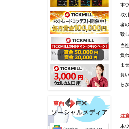
本
取
者
致
当
負
ま
負
ら
ソーシャルメディア
注
本