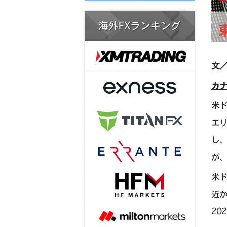
海外FXランキング
文／
カ
米ド
エ
し
が
米ド
近
20