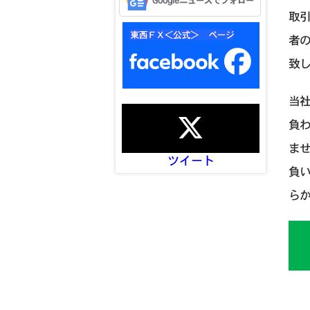
Googleニュースでフォロー
取
者
致
当
負
ま
ツイート
負
ら