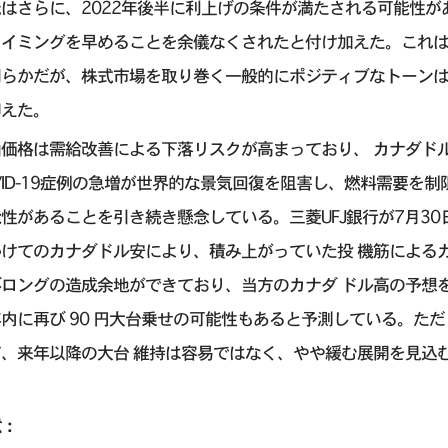
氏はさらに、2022年後半に利上げの条件が満たされる可能性
タイミングを早めることを余儀なくされたと付け加えた。これ
明らかだが、株式市場を取り巻く一般的にポジティブなトーン
抑えた。
油価格は需給改善による下落リスクが高まっており、 カナダド
VID-19症例の急増が世界的な景気回復を阻害し、燃料需要を
性があることを引き続き懸念している。三菱UFJ銀行が7月30
かけてのカナダドル安により、積み上がっていた投 機筋による
びロングの造成余地ができており、当方のカナダ ドル高の予想
内に再び 90 円大台乗せの可能性もあると予測している。た
て、来年以降の大台 維持は容易ではなく、やや緩む展開を見込
意：