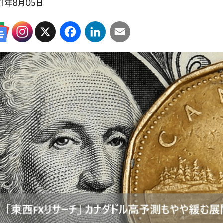
21年8月05日
X
Facebook
LinkedIn
Email