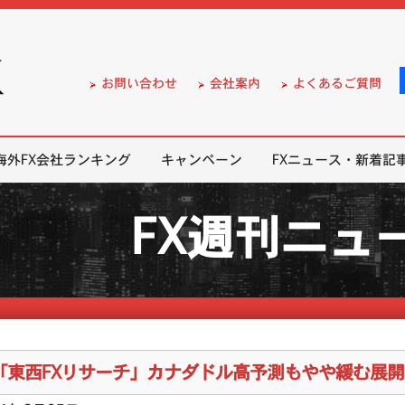
）の無料口座開設サポート
お問い合わせ
会社案内
よくあるご質問
海外FX会社ランキング
キャンペーン
FXニュース・新着記
FX週刊ニュ
「東西FXリサーチ」カナダドル高予測もやや緩む展開