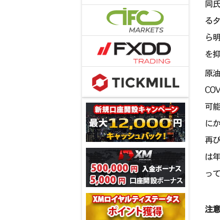
同
る
ら
を
原
CO
可能
に
再
は年
っ
注