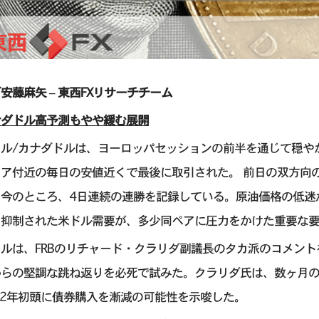
安藤麻矢 – 東西FXリサーチチーム
ナダドル高予測もやや緩む展開
ル/カナダドルは、ヨーロッパセッションの前半を通じて穏やかな
リア付近の毎日の安値近くで最後に取引された。 前日の双方向
、今のところ、4日連続の連勝を記録している。原油価格の低迷
、抑制された米ドル需要が、多少同ペアに圧力をかけた重要な
ルは、FRBのリチャード・クラリダ副議長のタカ派のコメン
からの堅調な跳ね返りを必死で試みた。クラリダ氏は、数ヶ月
22年初頭に債券購入を漸減の可能性を示唆した。