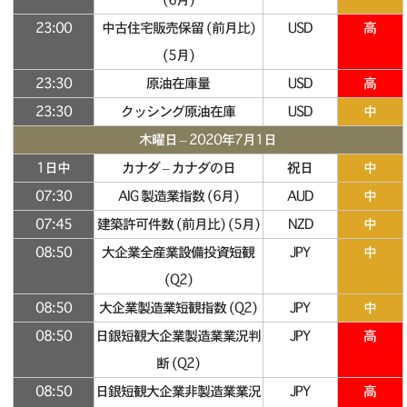
23:00
中古住宅販売保留 (前月比)
USD
高
(5月)
23:30
原油在庫量
USD
高
23:30
クッシング原油在庫
USD
中
木曜日 – 2020年7月1日
1日中
カナダ – カナダの日
祝日
中
07:30
AIG 製造業指数 (6月)
AUD
中
07:45
建築許可件数 (前月比) (5月)
NZD
中
08:50
大企業全産業設備投資短観
JPY
中
(Q2)
08:50
大企業製造業短観指数 (Q2)
JPY
中
08:50
日銀短観大企業製造業業況判
JPY
高
断 (Q2)
08:50
日銀短観大企業非製造業業況
JPY
高