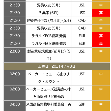
21:30
貿易収支 (5月)
USD
中
21:30
失業率 (6月)
USD
高
21:30
建築許可件数 (前月比) (5月)
CAD
中
21:30
貿易収支 (5月)
CAD
中
21:30
ラガルドECB総裁 発言
EUR
高
21:30
ラガルドECB総裁 発言
EUR
高
23:00
製造業新規受注 (前月比) (5
USD
中
月)
土曜日 – 2021年7月3日
02:00
ベーカー・ヒューズ社のリ
USD
中
グ・カウント
02:00
ベーカーヒューズ社発表の米
USD
中
石油採掘リグ稼働数
04:30
米国商品先物取引委員会 英
GBP
中