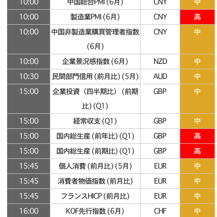
10:00
中国総合PMI (6月)
CNY
中
10:00
製造業PMI (6月)
CNY
高
10:00
中国非製造業購買管理者指数
CNY
中
(6月)
10:00
企業景況感指数 (6月)
NZD
中
10:30
民間部門信用 (前月比) (5月)
AUD
中
15:00
企業投資（四半期比） (前期
GBP
中
比) (Q1)
15:00
経常収支 (Q1)
GBP
中
15:00
国内総生産 (前年比) (Q1)
GBP
高
15:00
国内総生産 (前期比) (Q1)
GBP
高
15:45
個人消費 (前月比) (5月)
EUR
中
15:45
消費者物価指数 (前月比)
EUR
中
15:45
フランスHICP (前月比)
EUR
中
16:00
KOF先行指数 (6月)
CHF
中