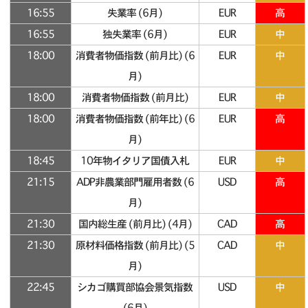
16:55
失業率 (6月)
EUR
高
16:55
独失業率 (6月)
EUR
中
18:00
消費者物価指数 (前月比) (6
EUR
中
月)
18:00
消費者物価指数 (前月比)
EUR
中
18:00
消費者物価指数 (前年比) (6
EUR
高
月)
18:45
10年物イタリア国債入札
EUR
中
21:15
ADP非農業部門雇用者数 (6
USD
高
月)
21:30
国内総生産 (前月比) (4月)
CAD
高
21:30
原材料価格指数 (前月比) (5
CAD
中
月)
22:45
シカゴ購買部協会景気指数
USD
中
(6月)