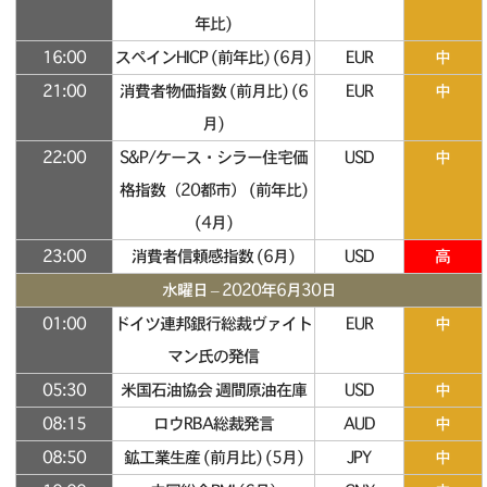
年比)
16:00
スペインHICP (前年比) (6月)
EUR
中
21:00
消費者物価指数 (前月比) (6
EUR
中
月)
22:00
S&P/ケース・シラー住宅価
USD
中
格指数（20都市） (前年比)
(4月)
23:00
消費者信頼感指数 (6月)
USD
高
水曜日 – 2020年6月30日
01:00
ドイツ連邦銀行総裁ヴァイト
EUR
中
マン氏の発信
05:30
米国石油協会 週間原油在庫
USD
中
08:15
ロウRBA総裁発言
AUD
中
08:50
鉱工業生産 (前月比) (5月)
JPY
中