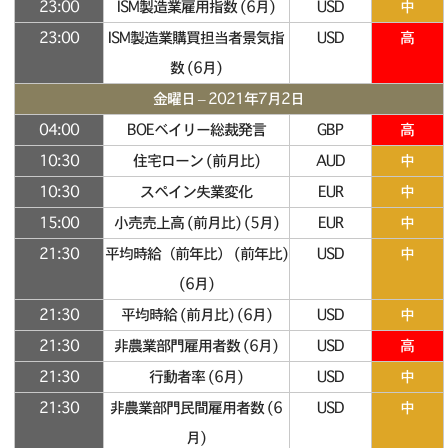
23:00
ISM製造業雇用指数 (6月)
USD
中
23:00
ISM製造業購買担当者景気指
USD
高
数 (6月)
金曜日 – 2021年7月2日
04:00
BOEベイリー総裁発言
GBP
高
10:30
住宅ローン (前月比)
AUD
中
10:30
スペイン失業変化
EUR
中
15:00
小売売上高 (前月比) (5月)
EUR
中
21:30
平均時給（前年比） (前年比)
USD
中
(6月)
21:30
平均時給 (前月比) (6月)
USD
中
21:30
非農業部門雇用者数 (6月)
USD
高
21:30
行動者率 (6月)
USD
中
21:30
非農業部門民間雇用者数 (6
USD
中
月)