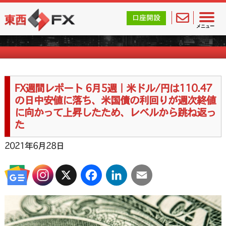
東西FX｜海外FX会社（ブローカー）の無料口座開設サポ
口座開設
FX週刊ニュース
メニュー
FX週間レポート 6月5週｜米ドル/円は110.47
の日中安値に落ち、米国債の利回りが週次終値
に向かって上昇したため、レベルから跳ね返っ
た
2021年6月28日
X
Facebook
LinkedIn
Email