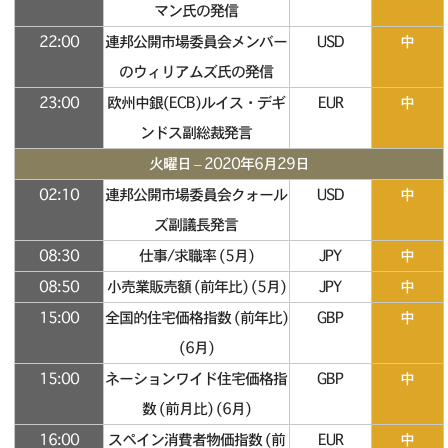
マン氏の発信
22:00
連邦公開市場委員会メンバー
USD
中
のウィリアムズ氏の発信
23:00
欧州中銀(ECB)ルイス・デギ
EUR
中
ンドス副総裁発言
火曜日 – 2020年6月29日
02:10
連邦公開市場委員会クォール
USD
中
ズ副議長発言
08:30
仕事/求職率 (5月)
JPY
中
08:50
小売業販売額 (前年比) (5月)
JPY
中
15:00
全国的住宅価格指数 (前年比)
GBP
中
(6月)
15:00
ネーションワイド住宅価格指
GBP
中
数 (前月比) (6月)
16:00
スペイン消費者物価指数 (前
EUR
中