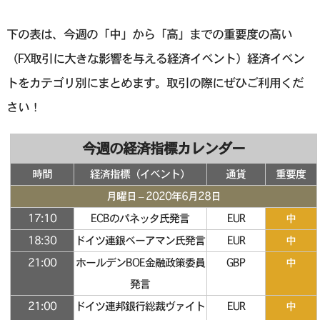
下の表は、今週の「中」から「高」までの重要度の高い
（FX取引に大きな影響を与える経済イベント）経済イベン
トをカテゴリ別にまとめます。取引の際にぜひご利用くだ
さい！
今週の経済指標カレンダー
時間
経済指標（イベント）
通貨
重要度
月曜日 – 2020年6月28日
17:10
ECBのパネッタ氏発言
EUR
中
18:30
ドイツ連銀ベーアマン氏発言
EUR
中
21:00
ホールデンBOE金融政策委員
GBP
中
発言
21:00
ドイツ連邦銀行総裁ヴァイト
EUR
中