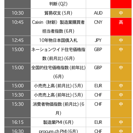
判断 (Q2)
10:30
貿易収支 (5月)
AUD
中
10:45
Caixin（財新）製造業購買者
CNY
高
担当者指数 (6月)
12:45
10年物日本国債入札
JPY
中
15:00
ネーションワイド住宅価格指
GBP
中
数 (前月比) (6月)
15:00
全国的住宅価格指数 (前年比)
GBP
中
(6月)
15:00
小売売上高 (前月比) (5月)
EUR
中
15:30
小売売上高 (前年比) (5月)
CHF
中
15:30
消費者物価指数 (前月比) (6
CHF
中
月)
16:15
製造業PMI (6月)
EUR
中
16:30
procure.ch PMI (6月)
CHF
中