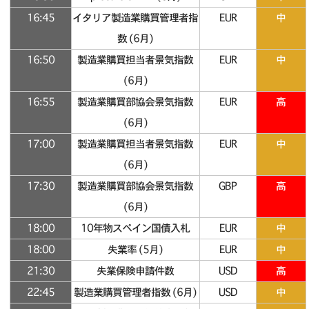
16:45
イタリア製造業購買管理者指
EUR
中
数 (6月)
16:50
製造業購買担当者景気指数
EUR
中
(6月)
16:55
製造業購買部協会景気指数
EUR
高
(6月)
17:00
製造業購買担当者景気指数
EUR
中
(6月)
17:30
製造業購買部協会景気指数
GBP
高
(6月)
18:00
10年物スペイン国債入札
EUR
中
18:00
失業率 (5月)
EUR
中
21:30
失業保険申請件数
USD
高
22:45
製造業購買管理者指数 (6月)
USD
中