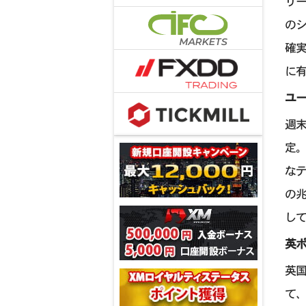
リ
のシ
確
に
ユ
週末
定
な
の
し
英
英
て