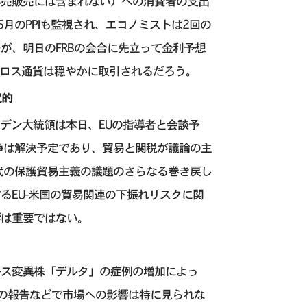
小売販売には含まれない）への消費者の支出
月のPPIも監視され、エコノミストは2回の
が、明日のFRBの会合に先立って金利予想
クロス通貨は穏やかに取引されるだろう。
定的
イデン大統領は本日、EUの指導者と会談予
争は解決予定であり、貿易と関税が議論の主
代の保護貿易主義の議題のさらなる巻き戻し
るEU-米国の貿易関連の下振れリスクに関
響は重要ではない。
ルス変異株「デルタ」の症例の増加によっ
の報告などで市場への影響は特に見られな