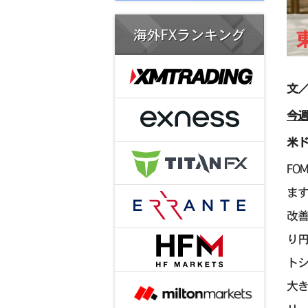
海外FXランキング
文／
今週
米ド
FO
ま
改
り円
ト
大