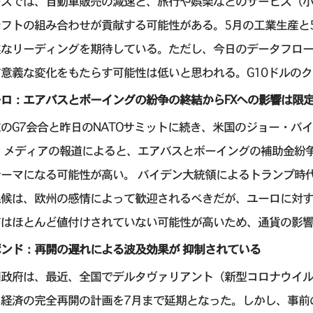
ースでは、自動車販売の減速と、旅行や娯楽などのサービス（
フトの組み合わせが貢献する可能性がある。5月の工業生産と5
実なリーディングを期待している。ただし、今日のデータフロー
有意義な変化をもたらす可能性は低いと思われる。G10ドルの
ーロ：エアバスとボーイングの紛争の終結からFXへの影響は限
のG7会合と昨日のNATOサミットに続き、米国のジョー・バ
。 メディアの報道によると、エアバスとボーイングの補助金紛
テーマになる可能性が高い。 バイデン大統領によるトランプ時
兆候は、欧州の感情によって歓迎されるべきだが、ユーロに対す
てはほとんど値付けされていない可能性が高いため、通貨の影
ポンド：再開の遅れによる波及効果が 抑制されている
国政府は、最近、全国でデルタヴァリアント（新型コロナウイ
、経済の完全再開の計画を7月まで延期となった。しかし、事前