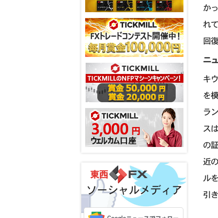
か
れ
回
ニュ
キ
を
ラ
スは
の証
近
ル
ソーシャルメディア
引