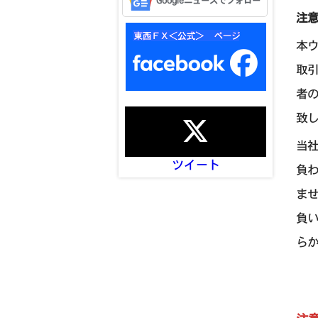
Googleニュースでフォロー
注
本
取
者
致
当
ツイート
負
ま
負
ら