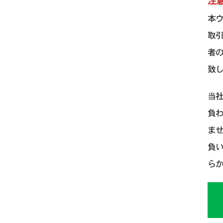
注
本
取
者
致
当
負
ま
負
ら