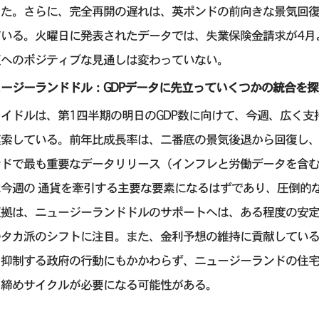
った。さらに、完全再開の遅れは、英ポンドの前向きな景気回
ている。火曜日に発表されたデータでは、失業保険金請求が4月
復へのポジティブな見通しは変わっていない。
ージーランドドル：GDPデータに先立っていくつかの統合を
ウイドルは、第1四半期の明日のGDP数に向けて、今週、広く
模索している。前年比成長率は、二番底の景気後退から回復し、
ンドで最も重要なデータリリース（インフレと労働データを含
今週の 通貨を牽引する主要な要素になるはずであり、圧倒的な
拠は、ニュージーランドドルのサポートへは、ある程度の安定
のタカ派のシフトに注目。また、金利予想の維持に貢献している
を抑制する政府の行動にもかかわらず、ニュージーランドの住
き締めサイクルが必要になる可能性がある。