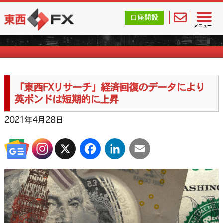
東西FX｜海外FX会社（ブローカー）の無料口座開設サポ
口座開設
FX週刊ニュース
メニュー
「東西FXリサーチ」経済回復のデータにより
英ポンドは短期的に上昇
2021年4月28日
X
Facebook
LinkedIn
Email