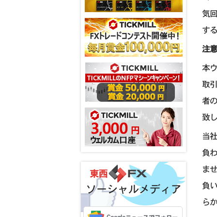
気回
す
注
本
取
者
致
当
負
ま
負
ソーシャルメディア
ら