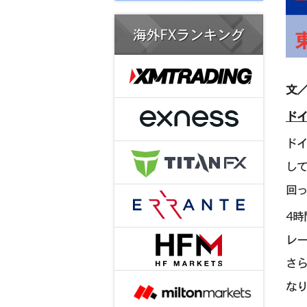
海外FXランキング
文／
ドイ
ドイ
して
回
4時
レー
さら
なり