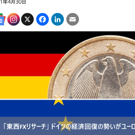
21年4月30日
X
Facebook
LinkedIn
Email