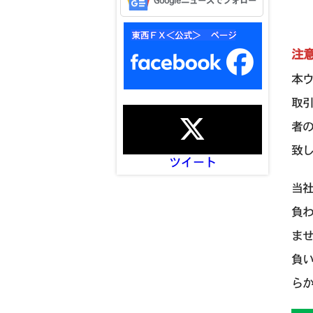
Googleニュースでフォロー
注
本
取
者
致
ツイート
当
負
ま
負
ら