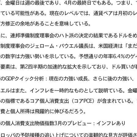
ず、金曜日は週の最後であり、4月の最終日でもある。つまり、
している可能性がある。現在のレベルでは、通貨ペアは月初のレ
下方修正の余地があることを意味している。
二に、連邦準備制度理事会のハト派の決定の結果であるドルを
備制度理事会のジェローム・パウエル議長は、米国経済は「ま
産の数字は力強い勢いを示している。予想通りの年率6.4％の
の要素は、第2四半期の加速的な拡大を示しており、ドル買いが
のGDPクイック分析：現在の力強い成長、さらに後の力強い、
ウエルはまた、インフレを一時的なものとして説明ている。金曜
昇の指標であるコア個人消費支出（コアPCE）が含まれている
消費と個人所得は飛躍的に伸びるだろう。
国の個人消費支出物価指数3月のプレビュー：インフレあり
ーロッパの予防接種の追い上げについての楽観的な見方が評価