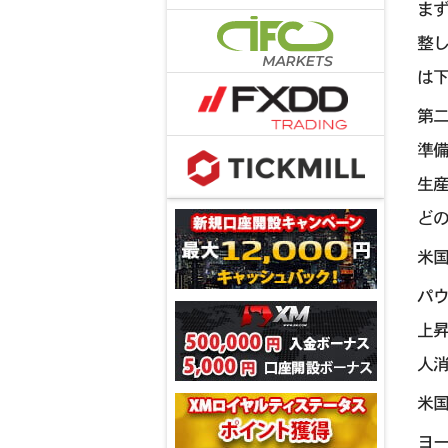
ま
整
は
第
準
生
ど
米国
パ
上
人
米
ヨ