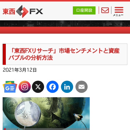
東西FX｜海外FX会社（ブローカー）の無料口座開設サポ
口座開設
FX週刊ニュース
メニュー
「東西FXリサーチ」市場センチメントと資産
バブルの分析方法
2021年3月12日
X
Facebook
LinkedIn
Email