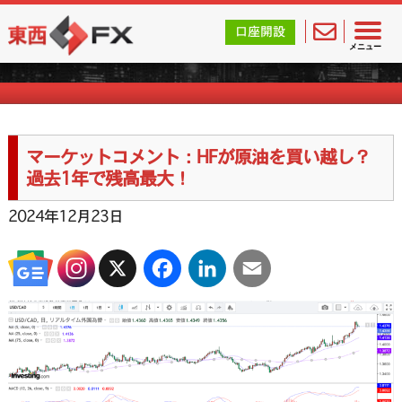
東西FX｜海外FX会社（ブローカー）の無料口座開設サポ
口座開設
マーケットコメント一覧
メニュー
マーケットコメント：HFが原油を買い越し？
過去1年で残高最大！
2024年12月23日
X
Facebook
LinkedIn
Email