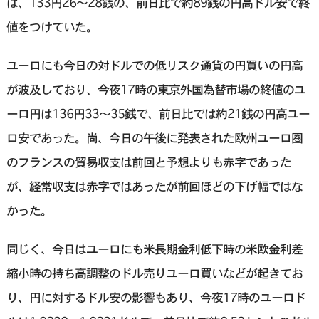
は、133円26～28銭の、前日比で約89銭の円高ドル安で終
値をつけていた。
ユーロにも今日の対ドルでの低リスク通貨の円買いの円高
が波及しており、今夜17時の東京外国為替市場の終値のユ
ーロ円は136円33～35銭で、前日比では約21銭の円高ユー
ロ安であった。尚、今日の午後に発表された欧州ユーロ圏
のフランスの貿易収支は前回と予想よりも赤字であった
が、経常収支は赤字ではあったが前回ほどの下げ幅ではな
かった。
同じく、今日はユーロにも米長期金利低下時の米欧金利差
縮小時の持ち高調整のドル売りユーロ買いなどが起きてお
り、円に対するドル安の影響もあり、今夜17時のユーロド