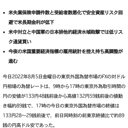
米失業保険申請件数と受給者数悪化で安全資産リスク回
避で米長期金利が低下
米中対立と中国軍の日本排他的経済水域砲撃では低リス
ク通貨買い
今夜の米国重要経済指標の雇用統計を控え持ち高調整が
進む
今日2022年8月5日金曜日の東京外国為替市場のFXの対ドル
円相場の為替レートは、9時から17時の東京外為取引時間の
円の安値が133円48銭前後から高値132円59銭前後の値動
き幅約89銭で、17時の今日の東京外国為替市場の終値は
133円28〜29銭前後で、前日同時刻の前東京終値比で約89
銭の円高ドル安であった。