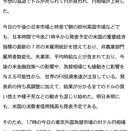
予想の減退でドルが売られて円が買われ、円相場が上昇し
た。
今日の午後の日本市場と時差で朝の欧州英国市場などで
も、日本時間で今夜21時半から発表予定の米国の重要経済
指標の最新の７月の米雇用統計を控えており、非農業部門
雇用者数変化、失業率、平均時給などが含まれており、今
後の米金融政策への影響や、為替相場にも値動きに影響を
与える可能性から、世界のFX投資家達が注目している。発
表前の持ち高調整に加えて、結果が分かるまでのドルの買
い控えや様子見などの動きも混じり始めた。明日未明に
も、米国の消費者信用残高も発表予定である。
そのため、17時の今日の東京外国為替市場の対ドル円相場