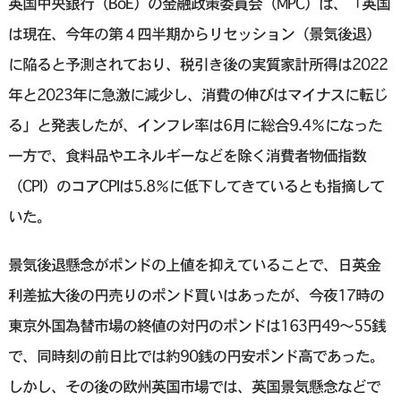
英国中央銀行（BoE）の金融政策委員会（MPC）は、「英国
は現在、今年の第４四半期からリセッション（景気後退）
に陥ると予測されており、税引き後の実質家計所得は2022
年と2023年に急激に減少し、消費の伸びはマイナスに転じ
る」と発表したが、インフレ率は6月に総合9.4％になった
一方で、食料品やエネルギーなどを除く消費者物価指数
（CPI）のコアCPIは5.8％に低下してきているとも指摘して
いた。
景気後退懸念がポンドの上値を抑えていることで、日英金
利差拡大後の円売りのポンド買いはあったが、今夜17時の
東京外国為替市場の終値の対円のポンドは163円49〜55銭
で、同時刻の前日比では約90銭の円安ポンド高であった。
しかし、その後の欧州英国市場では、英国景気懸念などで