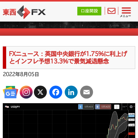
東西FX｜海外FX会社（ブローカー）の無料口座開設サポ
口座開設
FXニュース一覧
メニュー
FXニュース：英国中央銀行が1.75%に利上げ
とインフレ予想13.3%で景気減退懸念
2022年8月05日
X
Facebook
LinkedIn
Email