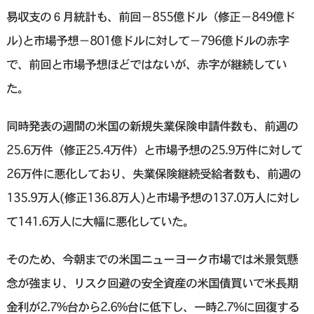
易収支の６月統計も、前回−855億ドル（修正−849億ド
ル)と市場予想−801億ドルに対して−796億ドルの赤字
で、前回と市場予想ほどではないが、赤字が継続してい
た。
同時発表の週間の米国の新規失業保険申請件数も、前週の
25.6万件（修正25.4万件）と市場予想の25.9万件に対して
26万件に悪化しており、失業保険継続受給者数も、前週の
135.9万人(修正136.8万人)と市場予想の137.0万人に対し
て141.6万人に大幅に悪化していた。
そのため、今朝までの米国ニューヨーク市場では米景気懸
念が強まり、リスク回避の安全資産の米国債買いで米長期
金利が2.7%台から2.6%台に低下し、一時2.7%に回復する