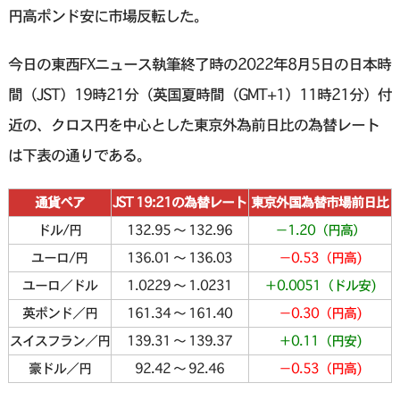
円高ポンド安に市場反転した。
今日の東西FXニュース執筆終了時の2022年8月5日の日本時
間（JST）19時21分（英国夏時間（GMT+1）11時21分）付
近の、クロス円を中心とした東京外為前日比の為替レート
は下表の通りである。
通貨ペア
JST 19:21の為替レート
東京外国為替市場前日比
ドル/円
132.95 〜 132.96
−1.20（円高）
ユーロ/円
136.01 〜 136.03
－0.53（円高)
ユーロ／ドル
1.0229 〜 1.0231
＋0.0051（ドル安)
英ポンド／円
161.34 〜 161.40
－0.30（円高)
スイスフラン／円
139.31 〜 139.37
＋0.11（円安)
豪ドル／円
92.42 〜 92.46
－0.53（円高)