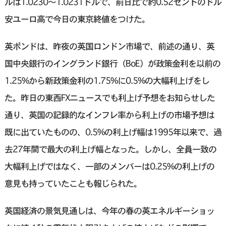
ルは1.0230～1.0231ドルで、前日比で約0.52セントのドル
安ユーロ高で今日の東京終値をつけた。
英ポンドは、昨夜の英国ロンドン市場で、前述の通り、英
国中央銀行のイングランド銀行（BoE）が政策金利を以前の
1.25%から新政策金利の1.75%に0.5%の大幅利上げをし
た。昨日の東西FXニュースでも利上げ予想をお知らせした
通り、英国の記録的なインフレ率から利上げの市場予想は
既に出ていたものの、0.5%の利上げ幅は1995年以来で、過
去27年間で最大の利上げ幅となった。しかし、全員一致の
大幅利上げではなく、一部のメンバーは0.25%の利上げの
意見も持っていたことも報じられた。
英国経済の景気見通しは、今年の春の英エネルギーショッ