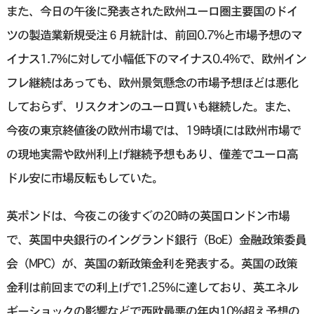
また、今日の午後に発表された欧州ユーロ圏主要国のドイ
ツの製造業新規受注６月統計は、前回0.7%と市場予想のマ
イナス1.7%に対して小幅低下のマイナス0.4%で、欧州イン
フレ継続はあっても、欧州景気懸念の市場予想ほどは悪化
しておらず、リスクオンのユーロ買いも継続した。また、
今夜の東京終値後の欧州市場では、19時頃には欧州市場で
の現地実需や欧州利上げ継続予想もあり、僅差でユーロ高
ドル安に市場反転もしていた。
英ポンドは、今夜この後すぐの20時の英国ロンドン市場
で、英国中央銀行のイングランド銀行（BoE）金融政策委員
会（MPC）が、英国の新政策金利を発表する。英国の政策
金利は前回までの利上げで1.25%に達しており、英エネル
ギーショックの影響などで西欧最悪の年内10%超え予想の