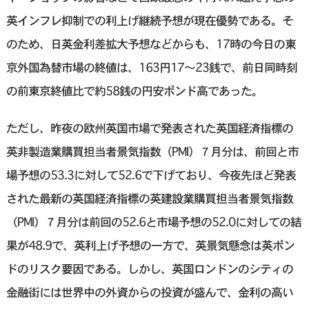
英インフレ抑制での利上げ継続予想が現在優勢である。そ
のため、日英金利差拡大予想などからも、17時の今日の東
京外国為替市場の終値は、163円17〜23銭で、前日同時刻
の前東京終値比で約58銭の円安ポンド高であった。
ただし、昨夜の欧州英国市場で発表された英国経済指標の
英非製造業購買担当者景気指数（PMI）７月分は、前回と市
場予想の53.3に対して52.6で下げており、今夜先ほど発表
された最新の英国経済指標の英建設業購買担当者景気指数
（PMI）７月分は前回の52.6と市場予想の52.0に対しての結
果が48.9で、英利上げ予想の一方で、英景気懸念は英ポン
ドのリスク要因である。しかし、英国ロンドンのシティの
金融街には世界中の外資からの投資が盛んで、金利の高い