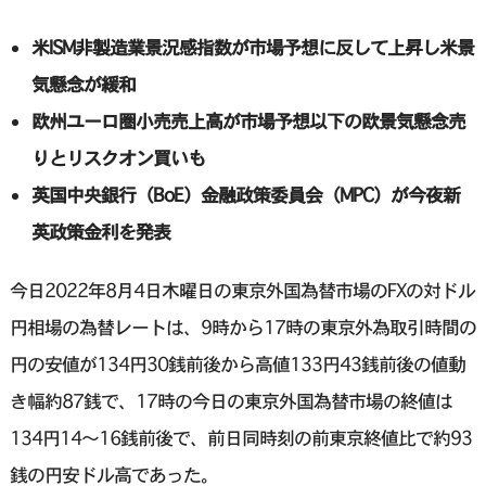
米ISM非製造業景況感指数が市場予想に反して上昇し米景
気懸念が緩和
欧州ユーロ圏小売売上高が市場予想以下の欧景気懸念売
りとリスクオン買いも
英国中央銀行（BoE）金融政策委員会（MPC）が今夜新
英政策金利を発表
今日2022年8月4日木曜日の東京外国為替市場のFXの対ドル
円相場の為替レートは、9時から17時の東京外為取引時間の
円の安値が134円30銭前後から高値133円43銭前後の値動
き幅約87銭で、17時の今日の東京外国為替市場の終値は
134円14〜16銭前後で、前日同時刻の前東京終値比で約93
銭の円安ドル高であった。