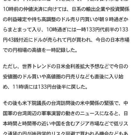
10時前の仲値決済に向けては、日系の輸出企業や投資関係
の利益確定や持ち高調整のドル売り円買いが朝９時過ぎか
らまとまって入り、10時過ぎには一時133円代前半の133
円43銭付近にドルが売られて円が買われ、今日の日本市場
での円相場の高値を一時記録した。
ただし、世界トレンドの日米金利差拡大予想などで今日の
安値圏のドル買いや高値圏の円売りなども直後に入り始
め、11時頃には133円台後半に戻した。
その後も米下院議長の台湾訪問後の米中関係の緊張で、中
国軍の台湾周辺の軍事演習の動きのニュースになると、日
本時間と時間帯の近い中国を含むアジア市場などで低リス
ク通貨の円が地政学的リスク回避で買われる機会などもあ