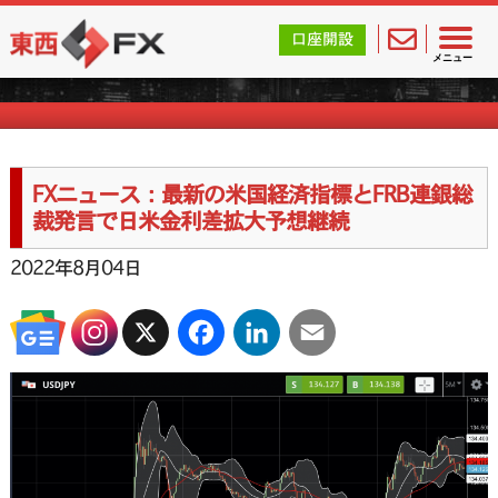
東西FX｜海外FX会社（ブローカー）の無料口座開設サポ
口座開設
FXニュース一覧
メニュー
FXニュース：最新の米国経済指標とFRB連銀総
裁発言で日米金利差拡大予想継続
2022年8月04日
X
Facebook
LinkedIn
Email