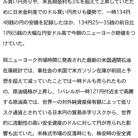
ル買い円売りや、米長期金利も3％を超えて上昇していたた
めに日米金利差でのドル買い円売りも優勢で、一時134円
48銭の円の安値を記録したほか、134円25～35銭の前日比
1円65銭の大幅な円安ドル高で今朝のニューヨーク終値をつ
けていた。
同ニューヨーク市場時間に発表された最新の米国週間石油
在庫統計では、車社会の米国で米ガソリン在庫が前回と予
想を超えて減っていたことでは一時ドルも売られたもの
の、原油価格が上昇し、1バレルが一時121円付近まで高騰
する原油高では、世界一の対外純資産保有額によって低リ
スク通貨とされている日本円の貿易赤字リスクから、世界
的に流動性の高い安全資産のドルに対して円が売られた影
響も出ていた。米株式市場の反落時にも、株安時の安全資