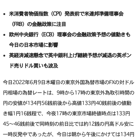
米消費者物価指数（CPI）発表前で米連邦準備理事会
（FRB）の金融政策に注目
欧州中央銀行（ECB）理事会の金融政策予想の値動きも
今日の日本市場に影響
英経済減速懸念で英中銀利上げ継続予想が減退の英ポン
ド売りドル買いも波及
今日2022年6月9日木曜日の東京外国為替市場のFXの対ドル
円相場の為替レートは、9時から17時の東京外為取引時間の
円の安値が134円56銭前後から高値133円40銭前後の値動
き幅1円16銭程で、今夜17時の東京市場終値時点は133円
45〜46銭前後で同時刻の前日比では約12銭の円高ドル安に
一時反発中であったが、今日は朝から午後にかけては134円