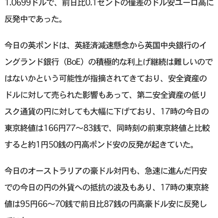
1.0699ドルで、前日比0.1セントの僅差のドル安ユーロ高に
反発中であった。
今日の英ポンドは、英経済減速懸念から英国中央銀行のイ
ングランド銀行（BoE）の積極的な利上げ継続は難しいので
はないかという可能性が指摘されてきており、安全資産の
ドルに対して売られた影響もあって、第二安全資産の低リ
スク通貨の円に対しても大幅に下げており、17時の今日の
東京終値は166円77〜83銭で、同時刻の前東京終値と比較
すると約1円50銭の円高ポンド安の反発が起きていた。
今日のオーストラリアの豪ドル対円も、急速に進んだ円安
での今日の円の外貨への抵抗の波及もあり、17時の東京終
値は95円66〜70銭で前日比87銭の円高豪ドル安に反発し