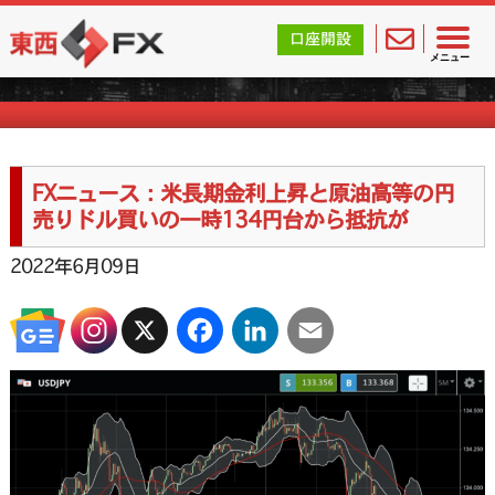
東西FX｜海外FX会社（ブローカー）の無料口座開設サポ
口座開設
FXニュース一覧
メニュー
FXニュース：米長期金利上昇と原油高等の円
売りドル買いの一時134円台から抵抗が
2022年6月09日
X
Facebook
LinkedIn
Email