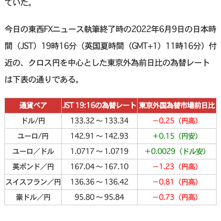
ていた。
今日の東西FXニュース執筆終了時の2022年6月9日の日本時
間（JST）19時16分（英国夏時間（GMT+1）11時16分）付
近の、クロス円を中心とした東京外為前日比の為替レート
は下表の通りである。
通貨ペア
JST 19:16の為替レート
東京外国為替市場前日比
ドル/円
133.32 〜 133.34
−0.25（円高）
ユーロ/円
142.91 〜 142.93
＋0.15（円安）
ユーロ／ドル
1.0717 〜 1.0719
＋0.0029（ドル安）
英ポンド／円
167.04 〜 167.10
－1.23（円高）
スイスフラン／円
136.36 〜 136.42
－0.81（円高）
豪ドル／円
95.80 〜 95.84
－0.73（円高）