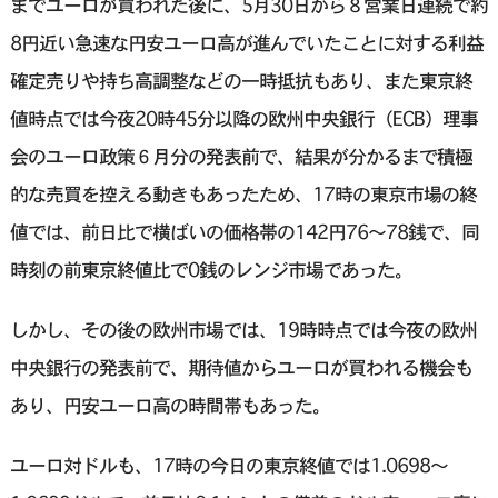
までユーロが買われた後に、5月30日から８営業日連続で約
8円近い急速な円安ユーロ高が進んでいたことに対する利益
確定売りや持ち高調整などの一時抵抗もあり、また東京終
値時点では今夜20時45分以降の欧州中央銀行（ECB）理事
会のユーロ政策６月分の発表前で、結果が分かるまで積極
的な売買を控える動きもあったため、17時の東京市場の終
値では、前日比で横ばいの価格帯の142円76～78銭で、同
時刻の前東京終値比で0銭のレンジ市場であった。
しかし、その後の欧州市場では、19時時点では今夜の欧州
中央銀行の発表前で、期待値からユーロが買われる機会も
あり、円安ユーロ高の時間帯もあった。
ユーロ対ドルも、17時の今日の東京終値では1.0698～