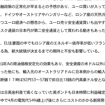
金融政策の正常化が早まるとの予想があり、ユーロ買いが入っ
は、ドイツやオーストリアやハンガリーなど、ロシア産の天然ガ
持つユーロ経済への懸念から、ユーロ売り安全通貨買いも出や
リスク通貨の日本円が第二安全通貨として買われる動きもあっ
、EU主要国の中でもロシア産のエネルギー依存率が低いフラ
いる為、新大統領が決まるまでの期待と不安も影響している。
はIEAの原油価格安定化の効果もあり、安全資産の米ドル以
あった他にも、輸入元のオーストラリアドルに日本側からの輸
終値１７時は92円53〜57銭で前日比18銭の円高豪ドル安と
朝は日英金利差で高くなっていた英ポンドも日本時間に利益確
の中で4月の電気代54%値上げ後にさらにコストのかかる新原