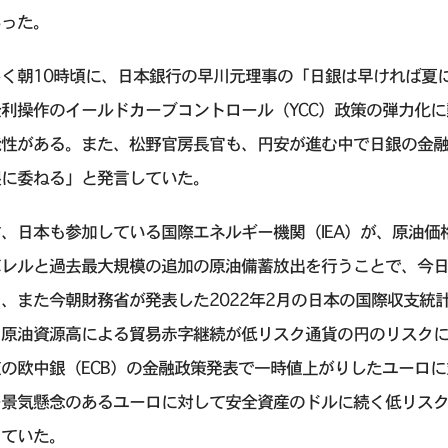
あった。
じく朝10時頃に、日本銀行の早川元理事の「日銀は早ければ夏
金利操作のイールドカーブコントロール（YCC）政策の弾力化
能性がある。また、松野官房長官も、円安が進む中で日銀の金
銀に委ねる」と発言していた。
、日本も参加している国際エネルギー機関（IEA）が、原油価格
バレルと過去最大規模の追加の原油備蓄放出を行うことで、今日
、また今朝財務省が発表した2022年2月の日本の国際収支統
、原油資源高による貿易赤字継続が低リスク通貨の円のリスク
夜の欧中銀（ECB）の金融政策発表で一時値上がりしたユーロ
ー景気懸念のあるユーロに対して安全資産のドルに続く低リス
っていた。