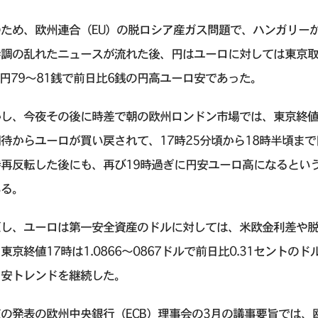
のため、欧州連合（EU）の脱ロシア産ガス問題で、ハンガリー
歩調の乱れたニュースが流れた後、円はユーロに対しては東京取
4円79～81銭で前日比6銭の円高ユーロ安であった。
かし、今夜その後に時差で朝の欧州ロンドン市場では、東京終値
待からユーロが買い戻されて、17時25分頃から18時半頃ま
時再反転した後にも、再び19時過ぎに円安ユーロ高になるとい
いる。
だし、ユーロは第一安全資産のドルに対しては、米欧金利差や
東京終値17時は1.0866～0867ドルで前日比0.31セント
ロ安トレンドを継続した。
の発表の欧州中央銀行（ECB）理事会の3月の議事要旨では