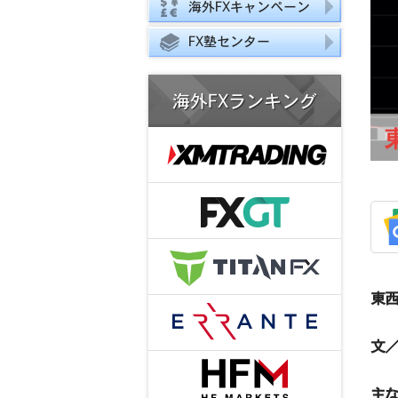
海外FXキャンペーン
FX塾センター
海外FXランキング
東西
文／
主