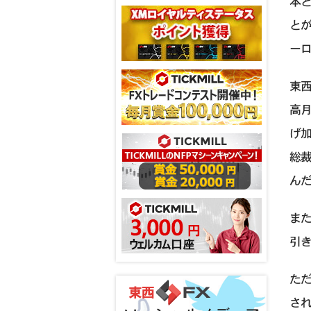
本
とが
ー
東西
高月
げ
総裁
ん
また
引
た
され