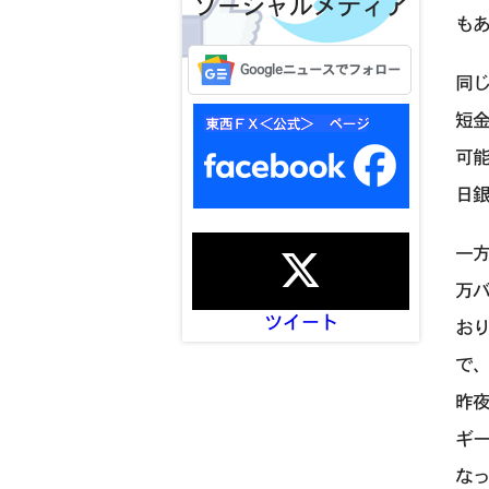
ソーシャルメディア
も
Googleニュースでフォロー
同
短
可
日
一方
万
ツイート
おり
で
昨
ギ
な