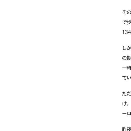
そ
で
13
し
の期
一
て
た
け、
ー
昨夜