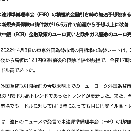
米連邦準備理事会（FRB）の積極的金融引き締め加速予想強ま
米新規失業保険申請件数が16.6万件で前週から予想以上に改善
欧中銀（ECB）金融政策のユーロ買いと欧州ガス懸念のユーロ
2022年4月8日の東京外国為替市場の円相場の為替レートは、取
後から高値は123円66銭前後の値動き幅49銭程で、今夜17時
安ドル高であった。
外国為替取引開始前の今朝未明までのニューヨーク外国為替市場で
5銭の円安ドル高トレンドであったトレンドが更新した。また、
ン市場でも、ドルに対しては19時になっても同じ円安ドル高ト
由は、連日のニュースや発言で米連邦準備理事会（FRB）の積