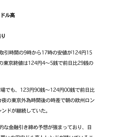
るドル高
売り
引時間の9時から17時の安値が124円15
の東京終値は124円4〜5銭で前日比29銭の
も、123円90銭～124円00銭で前日比
今夜の東京外為時間後の時差で朝の欧州ロン
レンドが継続していた。
極的な金融引き締め予想が強まっており、日