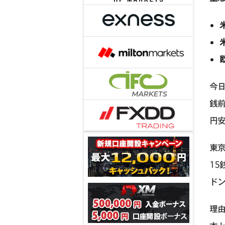
今日
銭前
円
東京
1
ド
理