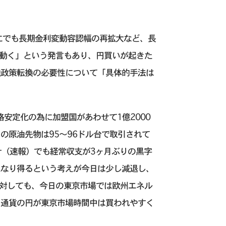
にでも長期金利変動容認幅の再拡大など、長
に動く」という発言もあり、円買いが起きた
融政策転換の必要性について「具体的手法は
安定化の為に加盟国があわせて1億2000
の原油先物は95〜96ドル台で取引されて
計（速報）でも経常収支が3ヶ月ぶりの黒字
になり得るという考えが今日は少し減退し、
に対しても、今日の東京市場では欧州エネル
ク通貨の円が東京市場時間中は買われやすく