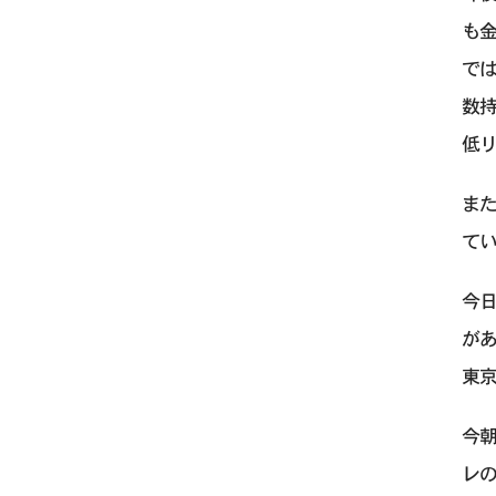
も
で
数
低
また
て
今日
が
東京
今
レ