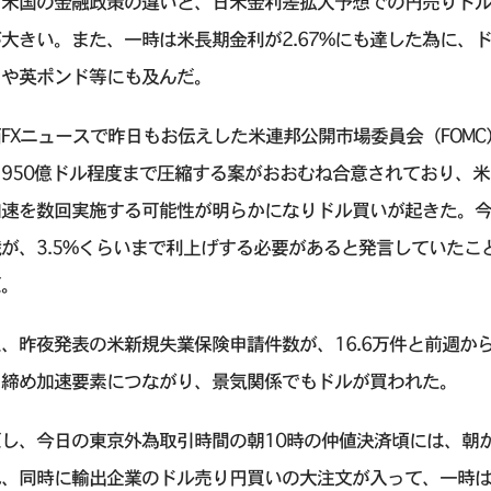
と米国の金融政策の違いと、日米金利差拡大予想での円売りド
大きい。また、一時は米長期金利が2.67%にも達した為に、
ロや英ポンド等にも及んだ。
FXニュースで昨日もお伝えした米連邦公開市場委員会（FOM
950億ドル程度まで圧縮する案がおおむね合意されており、米
加速を数回実施する可能性が明らかになりドル買いが起きた。
が、3.5%くらいまで利上げする必要があると発言していた
だ。
、昨夜発表の米新規失業保険申請件数が、16.6万件と前週か
き締め加速要素につながり、景気関係でもドルが買われた。
だし、今日の東京外為取引時間の朝10時の仲値決済頃には、朝
、同時に輸出企業のドル売り円買いの大注文が入って、一時は1