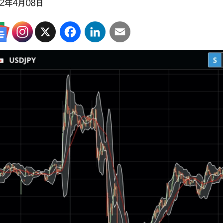
22年4月08日
X
Facebook
LinkedIn
Email