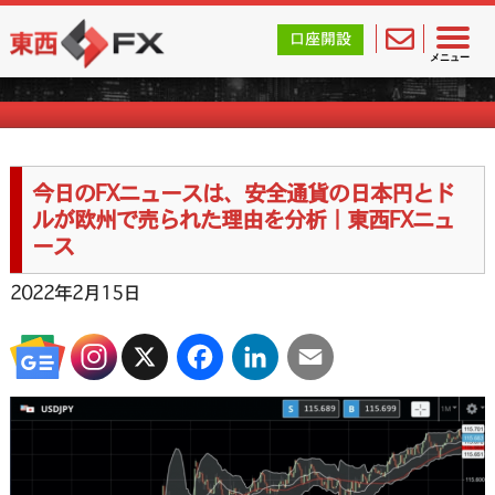
東西FX｜海外FX会社（ブローカー）の無料口座開設サポ
口座開設
FXニュース一覧
メニュー
今日のFXニュースは、安全通貨の日本円とド
ルが欧州で売られた理由を分析｜東西FXニュ
ース
2022年2月15日
X
Facebook
LinkedIn
Email