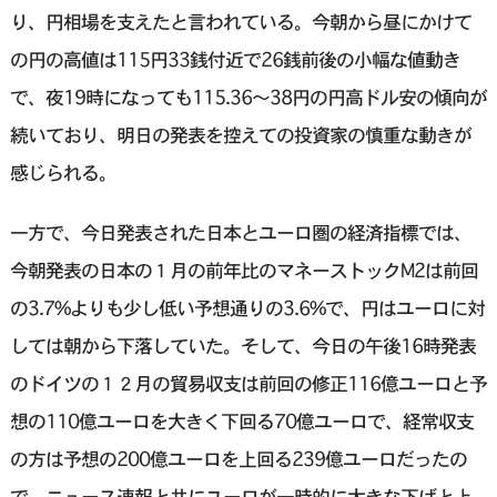
り、円相場を支えたと言われている。今朝から昼にかけて
の円の高値は115円33銭付近で26銭前後の小幅な値動き
で、夜19時になっても115.36〜38円の円高ドル安の傾向が
続いており、明日の発表を控えての投資家の慎重な動きが
感じられる。
一方で、今日発表された日本とユーロ圏の経済指標では、
今朝発表の日本の１月の前年比のマネーストックM2は前回
の3.7%よりも少し低い予想通りの3.6%で、円はユーロに対
しては朝から下落していた。そして、今日の午後16時発表
のドイツの１２月の貿易収支は前回の修正116億ユーロと予
想の110億ユーロを大きく下回る70億ユーロで、経常収支
の方は予想の200億ユーロを上回る239億ユーロだったの
で、ニュース速報と共にユーロが一時的に大きな下げと上