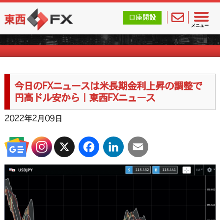
東西FX｜海外FX会社（ブローカー）の無料口座開設サポ
口座開設
FXニュース一覧
メニュー
今日のFXニュースは米長期金利上昇の調整で
円高ドル安から｜東西FXニュース
2022年2月09日
X
Facebook
LinkedIn
Email