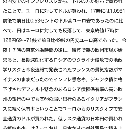
の円安でのインフレリスクから、ドルの方が好んで買われ
たことで、ユーロに対してドルが買われ、17時には1.0931
前後で前日比0.53セントのドル高ユーロ安であったのに比
べて、円はユーロに対しても反落して、東京終値17時に
128円69〜71銭で前日比49銭の円安ユーロ高であった。 今
夜１７時の東京外為時間の後に、時差で朝の欧州市場が始
まると、長期深刻化するロシアのウクライナ侵攻での地政
学リスクと今夜速報で発表されたフランスの景気指数がマ
イナスのままだったのでインフレ懸念や、ジャンク債に格
下げされデフォルト懸念のあるロシア債権保有率の高い欧
州の銀行の中でも基盤の弱い銀行のあるイタリアがフラン
スに続く保有率ということでユーロからのリスクオフで安
全通貨のドルが買われた。低リスク通貨の日本円の買われ
る抵抗も少しは入っており、日本が昔の対外貿易で積み上