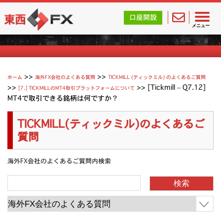
東西FX｜海外FX会社（ブローカー）の無料口座開設サポ
口座開設
Tickmill (ティックミル) よくあるご質問
メニュー
>>
>>
ホーム
海外FX会社のよくある質問
TICKMILL (ティックミル) のよくあるご質問
>>
>>
[Tickmill – Q7.12]
[7.] TICKMILLのMT4取引プラットフォームについて
MT4で取引できる銘柄は何ですか？
TICKMILL(ティックミル)のよくあるご
質問
海外FX会社のよくあるご質問内検索