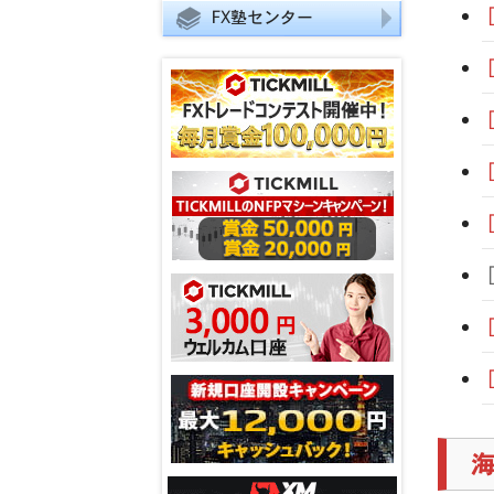
FX塾センター
海