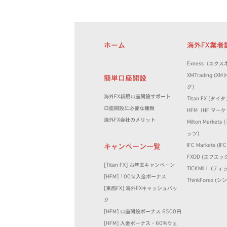
ホーム
海外FX業
Exness（エクス
XMTrading (
簡単口座開設
グ)
海外FX新規口座開設サポート
Titan FX (タイタ
口座開設に必要な種類
HFM（HF マー
海外FX会社のメリット
Milton Marke
ッツ)
キャンペーン一覧
IFC Markets (
FXDD (エフエッ
[Titan FX] お年玉キャンペーン
TICKMILL (テ
[HFM] 100％入金ボーナス
ThinkForex 
[東西FX] 海外FXキャッシュバッ
ク
[HFM] 口座開設ボーナス 6500円
[HFM] 入金ボーナス・60%ウェ