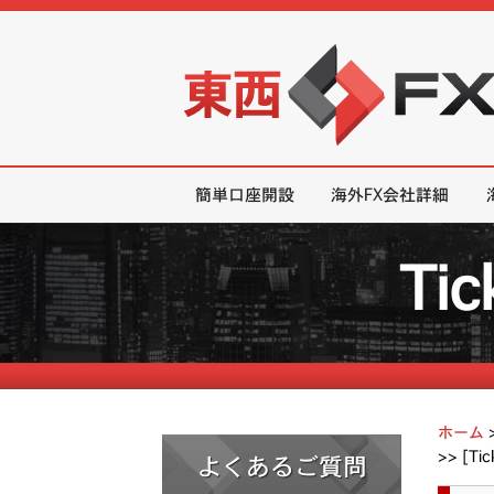
東西FX｜海外FX会社（ブローカー
簡単口座開設
海外FX会社詳細
Ti
ホーム
>>
[T
よくあるご質問