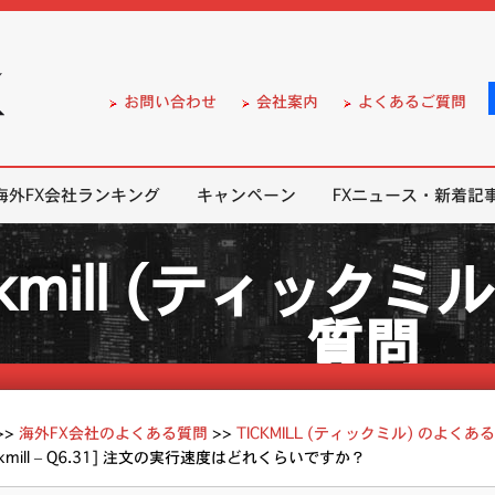
）の無料口座開設サポート
お問い合わせ
会社案内
よくあるご質問
海外FX会社ランキング
キャンペーン
FXニュース・新着記
ckmill (ティック
質問
>>
海外FX会社のよくある質問
>>
TICKMILL (ティックミル) のよくあ
ickmill – Q6.31] 注文の実行速度はどれくらいですか？