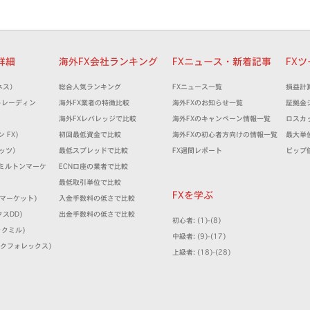
者詳細
海外FX会社ランキング
FXニュース・新着記事
FX
ネス）
総合人気ランキング
FXニュース一覧
損益計
XMトレーディン
海外FX業者の特徴比較
海外FXのお知らせ一覧
証拠金
海外FXレバレッジで比較
海外FXのキャンペーン情報一覧
ロスカ
ン FX)
初回最低資金で比較
海外FXの初心者方向けの情報一覧
最大単
ケッツ）
最低スプレッドで比較
FX週間レポート
ピップ
ts (ミルトンマーケ
ECN口座の業者で比較
最低取引単位で比較
FXを学ぶ
IFCマーケット)
入金手数料の低さで比較
クスDD)
出金手数料の低さで比較
初心者: (1)-(8)
ィックミル)
中級者: (9)-(17)
(シンクフォレックス)
上級者: (18)-(28)