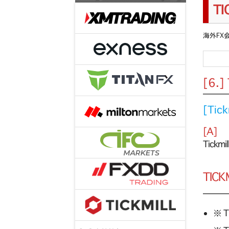
T
海外FX
[6.
[Ti
[A]
Tick
TIC
※ 