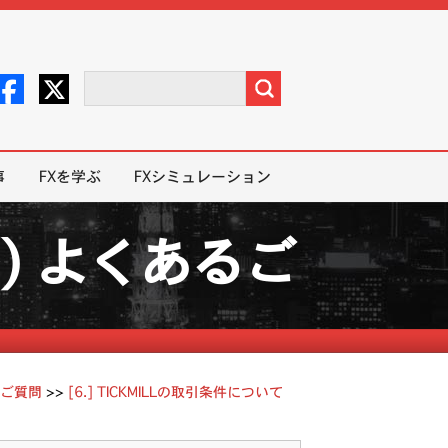
事
FXを学ぶ
FXシミュレーション
ミル) よくあるご
るご質問
>>
[6.] TICKMILLの取引条件について