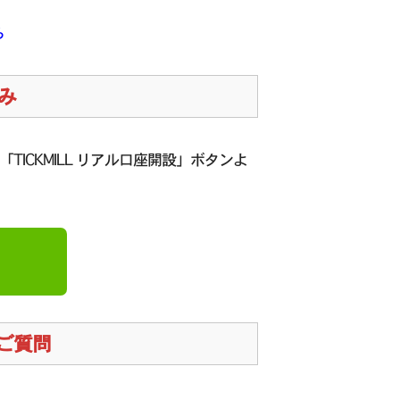
ら
み
TICKMILL リアル口座開設」ボタンよ
るご質問