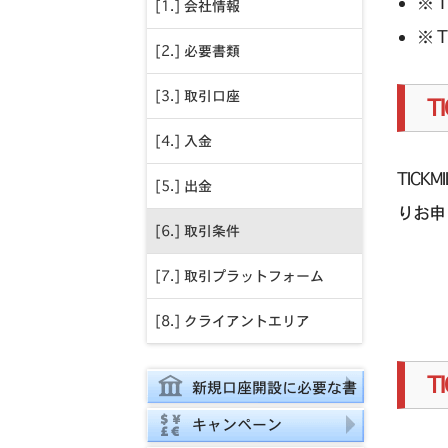
※ 
[1.] 会社情報
※ 
[2.] 必要書類
[3.] 取引口座
T
[4.] 入金
TIC
[5.] 出金
りお申
[6.] 取引条件
[7.] 取引プラットフォーム
[8.] クライアントエリア
T
新規口座開設に必要な書
類
キャンペーン