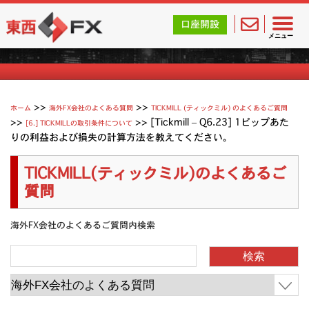
東西FX｜海外FX会社（ブローカー）の無料口座開設サポ
口座開設
Tickmill (ティックミル) よくあるご質問
メニュー
>>
>>
ホーム
海外FX会社のよくある質問
TICKMILL (ティックミル) のよくあるご質問
>>
>>
[Tickmill – Q6.23] 1ピップあた
[6.] TICKMILLの取引条件について
りの利益および損失の計算方法を教えてください。
TICKMILL(ティックミル)のよくあるご
質問
海外FX会社のよくあるご質問内検索