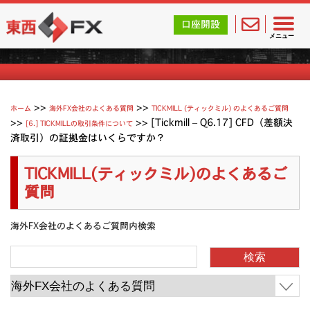
東西FX｜海外FX会社（ブローカー）の無料口座開設サポ
口座開設
Tickmill (ティックミル) よくあるご質問
メニュー
>>
>>
ホーム
海外FX会社のよくある質問
TICKMILL (ティックミル) のよくあるご質問
>>
>>
[Tickmill – Q6.17] CFD（差額決
[6.] TICKMILLの取引条件について
済取引）の証拠金はいくらですか？
TICKMILL(ティックミル)のよくあるご
質問
海外FX会社のよくあるご質問内検索