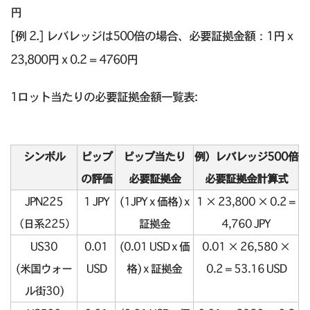
円
[例 2.] レバレッジは500倍の場合、必要証拠金額：1円 x
23,800円 x 0.2 = 4760円
1ロット当たりの必要証拠金額一覧表:
シンボル
ピップ
ピップ当たり
例）レバレッジ500倍
の評価
必要証拠金
必要証拠金計算式
JPN225
1 JPY
(1JPY x 価格) x
1 × 23,800 × 0.2 =
（日系225）
証拠金
4,760 JPY
US30
0.01
(0.01 USD x 価
0.01 × 26,580 ×
(米国ウォー
USD
格) x 証拠金
0.2 = 53.16 USD
ル街30)