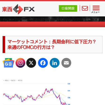
東西FX｜海外FX会社（ブローカー）の無料口座開設サポ
口座開設
海外FXのキャンペーン情報
メニュー
マーケットコメント：長期金利に低下圧力？
来週のFOMCの行方は？
X
Facebook
LinkedIn
Email