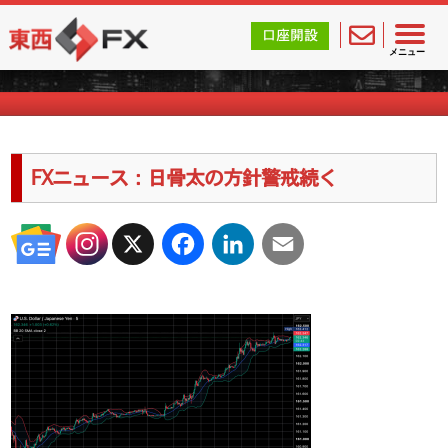
東西FX｜海外FX会社（ブローカー）の無料口座開設サポ
口座開設
海外FXのキャンペーン情報
メニュー
FXニュース：日骨太の方針警戒続く
X
Facebook
LinkedIn
Email