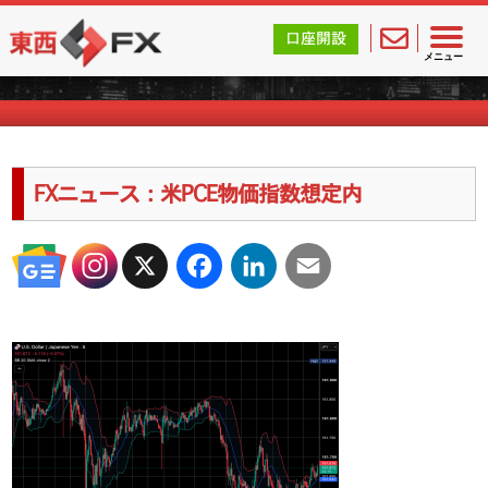
東西FX｜海外FX会社（ブローカー）の無料口座開設サポ
口座開設
海外FXのキャンペーン情報
メニュー
FXニュース：米PCE物価指数想定内
X
Facebook
LinkedIn
Email