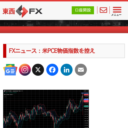
東西FX｜海外FX会社（ブローカー）の無料口座開設サポ
口座開設
海外FXのキャンペーン情報
メニュー
FXニュース：米PCE物価指数を控え
X
Facebook
LinkedIn
Email