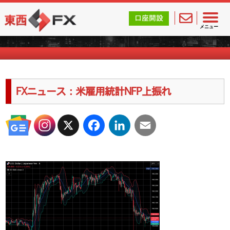
東西FX｜海外FX会社（ブローカー）の無料口座開設サポ
口座開設
海外FXのキャンペーン情報
メニュー
FXニュース：米雇用統計NFP上振れ
X
Facebook
LinkedIn
Email